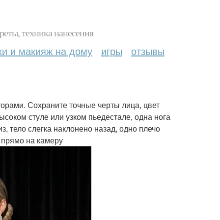
реты, техника нанесения
ки и макияж на дому
игры
отзывы
орами. Сохраните точные черты лица, цвет
высоком стуле или узком пьедестале, одна нога
з, тело слегка наклонено назад, одно плечо
 прямо на камеру