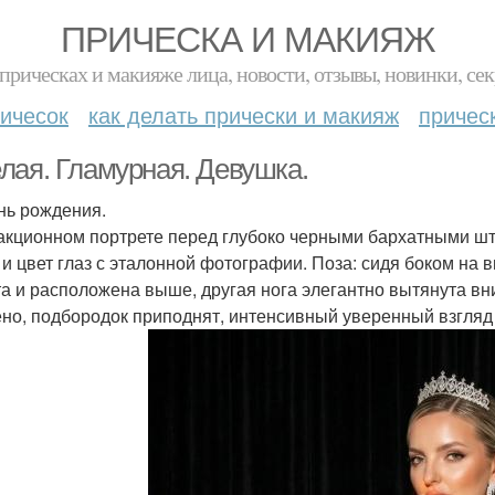
ПРИЧЕСКА И МАКИЯЖ
прическах и макияже лица, новости, отзывы, новинки, сек
ичесок
как делать прически и макияж
причес
лая. Гламурная. Девушка.
нь рождения.
акционном портрете перед глубоко черными бархатными шт
 и цвет глаз с эталонной фотографии. Поза: сидя боком на 
та и расположена выше, другая нога элегантно вытянута вни
но, подбородок приподнят, интенсивный уверенный взгляд