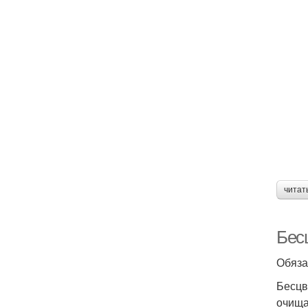
читат
Бесц
Обяза
Бесцв
очища