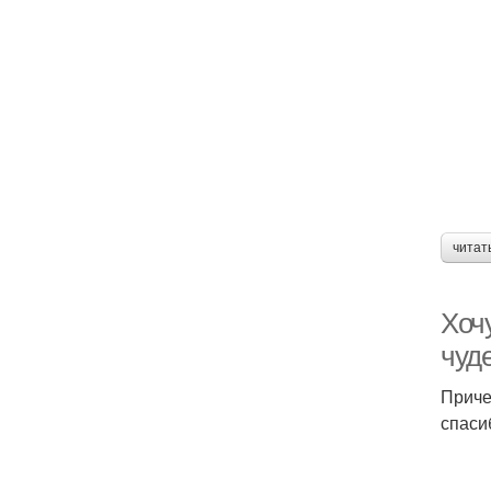
читат
Хочу
чуде
Приче
спаси