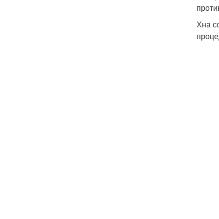
проти
Хна с
проце