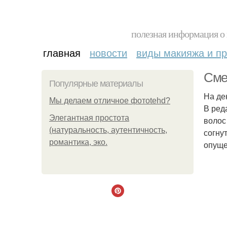
полезная информация о 
главная
новости
виды макияжа и пр
Сме
Популярные материалы
На де
Мы делаем отличное фотоtehd?
В ред
Элегантная простота
волос
(натуральность, аутентичность,
согну
романтика, эко.
опуще