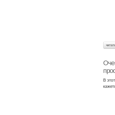
читат
Оче
про
В это
кажет