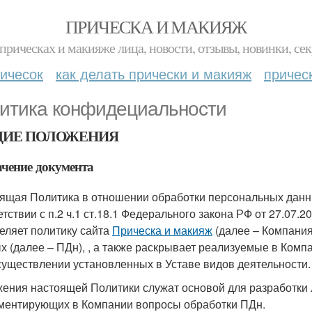
ПРИЧЕСКА И МАКИЯЖ
прическах и макияже лица, новости, отзывы, новинки, сек
ичесок
как делать прически и макияж
причес
итика конфидециальности
ИЕ ПОЛОЖЕНИЯ
чение документа
ящая Политика в отношении обработки персональных данны
етствии с п.2 ч.1 ст.18.1 Федерального закона РФ от 27.0
еляет политику сайта
Прическа и макияж
(далее – Компания
х (далее – ПДн), , а также раскрывает реализуемые в Ком
существлении установленных в Уставе видов деятельности.
ения настоящей Политики служат основой для разработки 
ментирующих в Компании вопросы обработки ПДн.