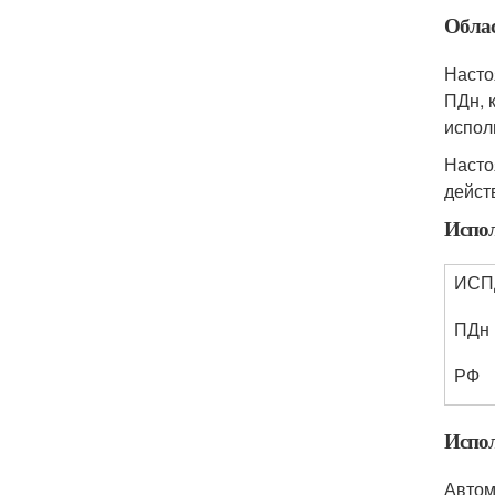
Обла
Насто
ПДн, 
испол
Насто
дейст
Испо
ИСП
ПДн
РФ
Испол
Автом