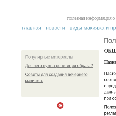
полезная информация о 
главная
новости
виды макияжа и пр
Пол
ОБЩ
Популярные материалы
Назна
Для чего нужна репетиция образа?
Насто
Советы для создания вечернего
соотв
макияжа.
опред
данны
при о
Полож
регла