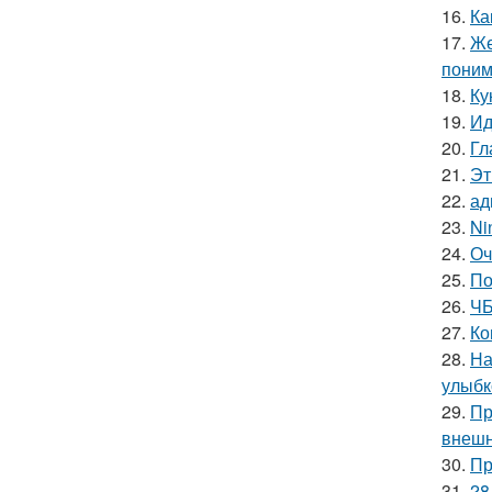
16.
Ка
17.
Же
поним
18.
Ку
19.
Ид
20.
Гл
21.
Эт
22.
ад
23.
Ni
24.
Оч
25.
По
26.
ЧБ
27.
Ко
28.
На
улыбк
29.
Пр
внешн
30.
Пр
31.
28