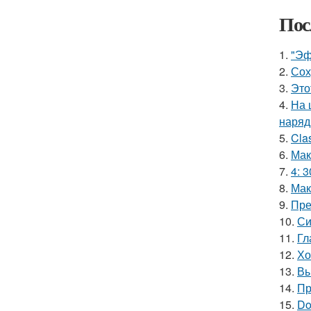
Пос
1.
"Эф
2.
Сох
3.
Это
4.
На 
наряд
5.
Cla
6.
Мак
7.
4: 3
8.
Мак
9.
Пре
10.
Си
11.
Гл
12.
Хо
13.
Вы
14.
Пр
15.
Do