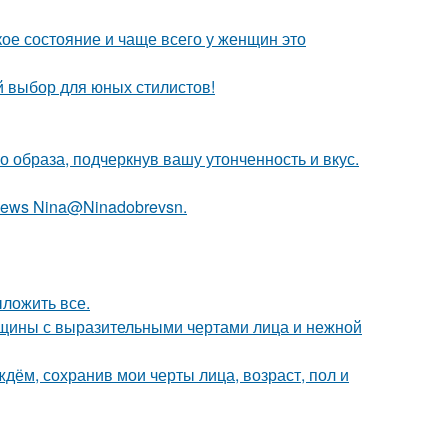
кое состояние и чаще всего у женщин это
й выбор для юных стилистов!
 образа, подчеркнув вашу утонченность и вкус.
ews Nina@Ninadobrevsn.
ложить все.
щины с выразительными чертами лица и нежной
дём, сохранив мои черты лица, возраст, пол и