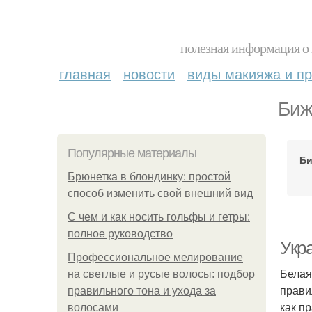
полезная информация о 
главная
новости
виды макияжа и пр
Биж
Популярные материалы
Би
Брюнетка в блондинку: простой
способ изменить свой внешний вид
С чем и как носить гольфы и гетры:
полное руководство
Укр
Профессиональное мелирование
Белая
на светлые и русые волосы: подбор
прави
правильного тона и ухода за
как п
волосами