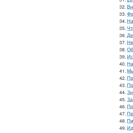
32.
Вн
33.
Фо
34.
На
35.
Чт
36.
Де
37.
Не
38.
Об
39.
Ис
40.
На
41.
Мы
42.
Пр
43.
По
44.
Зн
45.
За
46.
По
47.
Пр
48.
Пи
49.
Ид