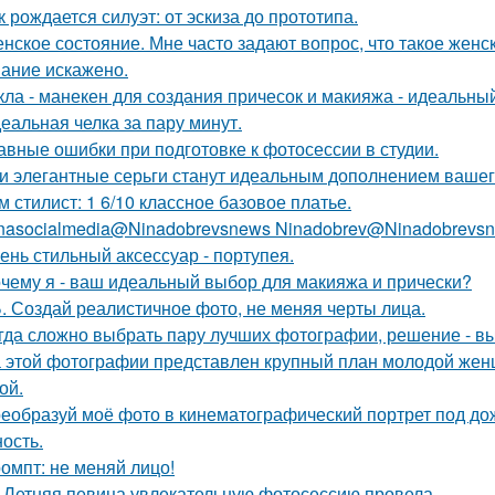
к рождается силуэт: от эскиза до прототипа.
нское состояние. Мне часто задают вопрос, что такое женс
ание искажено.
кла - манекен для создания причесок и макияжа - идеальны
еальная челка за пару минут.
авные ошибки при подготовке к фотосессии в студии.
и элегантные серьги станут идеальным дополнением вашего
м стилист: 1 6/10 классное базовое платье.
nasocialmedia@Ninadobrevsnews Ninadobrev@Ninadobrevsn
ень стильный аксессуар - портупея.
чему я - ваш идеальный выбор для макияжа и прически?
. Создай реалистичное фото, не меняя черты лица.
гда сложно выбрать пару лучших фотографии, решение - вы
 этой фотографии представлен крупный план молодой жен
ой.
еобразуй моё фото в кинематографический портрет под дож
ость.
омпт: не меняй лицо!
-Летняя певица увлекательную фотосессию провела.