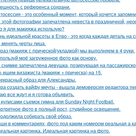
ешность с референса сохрани.
тосессия - это особенный момент, который хочется запомни
 этой фотографии запечатлена невеста в праздничной, не
о я для макияжа использую?
нь идеальной красоты в Enso - это когда каждая деталь на 
 менять черты лица.
раз (макияж с прической/укладкой) мы выполняем в 4 руки.
пользуй моё загруженное фото как основу.
 снимке запечатлена девушка, позирующая на пассажирско
 ищем визажиста (макияж + прическа) на 15.
екрасный образ для Александры.
ра создать вайфу мечты - вышла демоверсия редактора пе
аю все ждут и я готова объявить.
 кулисами съемок гимна для Sunday Night Football.
ртретное фото в полный рост, студийное освещение.
одолжила собирать свой образ.
ши в комментариях, фото под каким номером реальная а ка
еальная картинка. Идеальная картинка на фото.