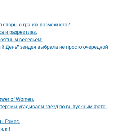
л споры о гранях возможного?
а и разрез глаз.
роятным весельем!
й День" зендея выбрала не просто очередной
ower of Women.
етер: мы угадываем звёзд по выпускным фото.
ны Гомес.
иля!