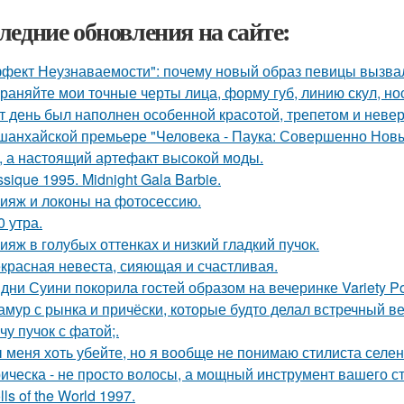
ледние обновления на сайте:
фект Неузнаваемости": почему новый образ певицы вызва
раняйте мои точные черты лица, форму губ, линию скул, нос
т день был наполнен особенной красотой, трепетом и неве
шанхайской премьере "Человека - Паука: Совершенно Новы
, а настоящий артефакт высокой моды.
ssique 1995. Midnight Gala Barbie.
ияж и локоны на фотосессию.
0 утра.
ияж в голубых оттенках и низкий гладкий пучок.
красная невеста, сияющая и счастливая.
дни Суини покорила гостей образом на вечеринке Variety P
амур с рынка и причёски, которые будто делал встречный в
чу пучок с фатой;.
 меня хоть убейте, но я вообще не понимаю стилиста селе
ическа - не просто волосы, а мощный инструмент вашего ст
lls of the World 1997.