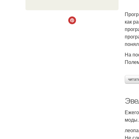
Прогр
как р
прогр
прогр
поняли
На по
Полем
читат
Эве
Ежего
моды.
леопа
Не сл