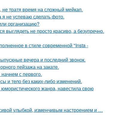
, не тратя время на сложный мейкап.
а я не успеваю сделать фото.
 или организацию?
ся выглядеть не просто красиво, а безупречно.
олненное в стиле современной "Insta -
выпускные вечера и последний звонок.
рного пейзажа на закате.
 начнем с первого.
осы и тело без каких-либо изменений.
а юмористичеcкого жанрa, навестила cвою
расивой улыбкой, изменчивым настроением и …