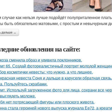
м случае как нельзя лучше подойдёт полуприталенное платье
ы быть обязательно матовыми, с простым и невычурным д
ь дальше →
ледние обновления на сайте:
коза сменила образ и удивила поклонников.
мт 65. Создай фотореалистичный портрет молодой женщины 
бор косметички невесты: что нужно, а что лишнее.
красная невеста Соня и дальше в карусели обратная связь
а. Пользуйтесь скрабами.
мт. Используй загруженное фото для лица, сохрани все чер
 выглядеть моложе.
ебя нет потрясающей фигуры или плоского живота.
нна стала героиней нового выпуска журнала Ee72, а креа