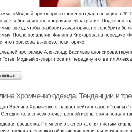
амма «Модный приговор» откровенно сдала позиции в 2019 
аньше, и большинство пророчили ей закрытие. Под конец г
аммы звезд, чтобы разбавить аудиторию, но селебрити были
амму. После появления Филиппа Киркорова на передаче «
, что пора ковать железо, пока горячо.
следней программе Александр Васильев анонсировал кру
 Готье. Модный эксперт посетил передачу и ответил Алекс
ь дальше →
лина Хромченко одежда. Тенденции и тр
дно Эвелина Хромченко оглашает рейтинг самых “сочных” 
 Сегодня же в список отечественной иконы стиля попали та
рдовая расцветка. По мнению эксперта, с пятнистым хищн
едует надевать слишком облегающие вещи, выдержанные в