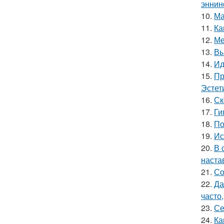
эннин
10.
Ма
11.
Ка
12.
Ме
13.
Вы
14.
Ид
15.
Пр
Эстет
16.
Ск
17.
Ги
18.
По
19.
Ис
20.
В 
наста
21.
Со
22.
Да
часто
23.
Се
24.
Ка