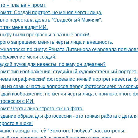
то + платье + промт.
омпт: Создай портрет, не меняя черты лица.
вно перестала делать "Свадебный Макияж".
т так меня видит ИИ.
ньфу были прекрасны в разные эпохи!
рого запрещено менять черты лица и внешность.
жная тоска по снегу: Рената Литвинова очаровала пользов
ображение меня создай.
адкий пучок для невесты: почему он идеален?
омт: тип изображения: студийный художественный портрет.
нематографический фотореалистичный портрет невесты, фо
ин из самых частых вопросов перед фотосессией: "а сколь
здай изображение, не меняя черты лица с приложенного ф
тосессия с ИИ.
омт: Черты лица строго как на фото.
здание образа для фотосессии - это тонкая работа с дета
просто в шоке!
чшие наряды гостей "Золотого Глобуса" рассмотрены.
вый год переделкой чудесной куколки открываю.