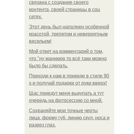
связана с создание своего
контента, своей страницы в соц
сетях.
Этот день был наполнен особенной
красотой, трепетом и невероятным
весельем!
Мой ответ на комментарий о том,
что "ну маникюр то всё таки можно
было бы сделать.
Приходи к нам в прикиде в стиле 90
х и получай подарки от руки вверх!
Щас приедут меня выкупать а тут
очередь на фотосессию со мной.
Сохраняйте мои точные черты
лица, форму губ, линию скул, носа и
разрез глаз.