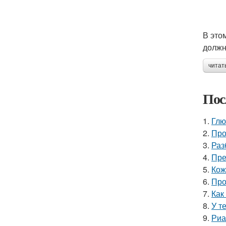
В это
должн
читат
Пос
1.
Глю
2.
Про
3.
Раз
4.
Пре
5.
Кож
6.
Про
7.
Как
8.
У т
9.
Риа