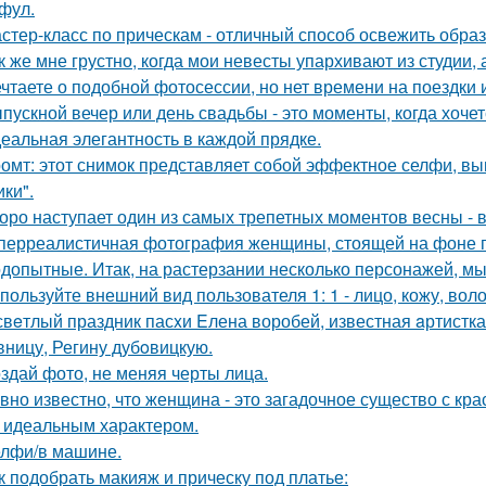
фул.
стер-класс по прическам - отличный способ освежить образ
к же мне грустно, когда мои невесты упархивают из студии, 
чтаете о подобной фотосессии, но нет времени на поездки
пускной вечер или день свадьбы - это моменты, когда хочет
еальная элегантность в каждой прядке.
омт: этот снимок представляет собой эффектное селфи, вып
ики".
оро наступает один из самых трепетных моментов весны - 
перреалистичная фотография женщины, стоящей на фоне го
допытные. Итак, на растерзании несколько персонажей, мы
пользуйте внешний вид пользователя 1: 1 - лицо, кожу, вол
свeтлый праздник пасxи Eлена воробей, известная aртистк
вницу, Регину дубoвицкую.
здай фото, не меняя черты лица.
вно известно, что женщина - это загадочное существо с к
, идеальным характером.
лфи/в машине.
к подобрать макияж и прическу под платье: