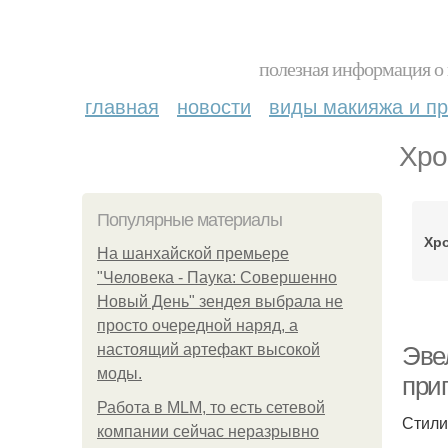
полезная информация о 
главная
новости
виды макияжа и пр
Хро
Популярные материалы
Хр
На шанхайской премьере
"Человека - Паука: Совершенно
Новый День" зендея выбрала не
просто очередной наряд, а
настоящий артефакт высокой
Эве
моды.
при
Работа в MLM, то есть сетевой
Стили
компании сейчас неразрывно