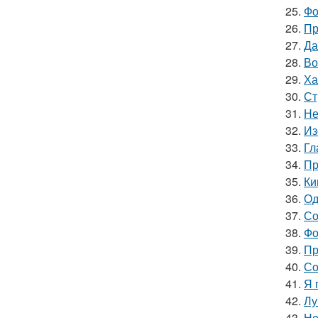
25.
Фо
26.
Пр
27.
Да
28.
Во
29.
Ха
30.
Ст
31.
Не
32.
Из
33.
Гл
34.
Пр
35.
Ки
36.
Од
37.
Со
38.
Фо
39.
Пр
40.
Со
41.
Я 
42.
Лу
43.
Но