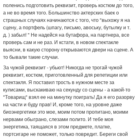
поленись подготовить реквизит, проверь костюм до того,
а не во время того. Большинство актерских баек о
страшных случаях начинаются с того, что "выхожу я на
сцену, а портфель (шпагу, письмо, авоську, бутылку и т.
д. ) забыл! " Не надейся на бутафора, на партнера, все
проверь сам и не раз. И кстати, в новом спектакле
выясни, в какую сторону открываются двери на сцене. А
то бывали такие случаи.
За чужой реквизит - убьют! Никогда не трогай чужой
реквизит, костюм, приготовленный для репетиции или
спектакля. Я поставил трость в нужном месте за
кулисами, выскакиваю на секунду со сцены - а какой-то
"Товарищ" взял ее на минутку поиграть! Да я его разорву
на части и буду прав! И, кроме того, на уровне даже
биоэнергетики это мое, моим потом пропитано, моими
нервами обыграно, слезами полито. И тебе моя
энергетика, таящаяся в этом предмете, платке,
портсигаре не поможет, только повредит. Береги свой