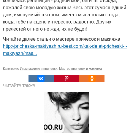
кончилась репетиция - родной мой, беги ты отсюда,
пожалей свою молодую жизнь! Весь этот сумасшедший
дом, именуемый театром, имеет смысл только тогда,
когда тебе на сцене интересно, радостно. Других
прелестей от него не жди, их не будет!
Читайте далее статьи о мастере причесок и макияжа
http://pricheska-makiyazh.ru-best.com/kak-delat-pricheski-i-
makiyazh/mas...
Категории:
Игры макияж и прически
,
Мастер причесок и макияжа
Читайте также