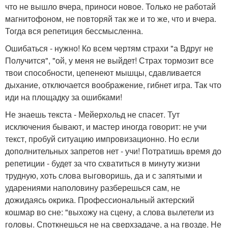
что не вышло вчера, приноси новое. Только не работай
магнитофоном, не повторяй так же и то же, что и вчера.
Тогда вся репетиция бессмысленна.
Ошибаться - нужно! Ко всем чертям страхи "а Вдруг не
Получится", "ой, у меня не выйдет! Страх тормозит все
твои способности, цепенеют мышцы, сдавливается
дыхание, отключается воображение, гибнет игра. Так что
иди на площадку за ошибками!
Не знаешь текста - Мейерхольд не спасет. Тут
исключения бывают, и мастер иногда говорит: не учи
текст, пробуй ситуацию импровизационно. Но если
дополнительных запретов нет - учи! Потратишь время до
репетиции - будет за что схватиться в минуту жизни
трудную, хоть слова выговоришь, да и с запятыми и
ударениями наполовину разберешься сам, не
дожидаясь окрика. Профессиональный актерский
кошмар во сне: "выхожу на сцену, а слова вылетели из
головы. Споткнешься не на сверхзадаче, а на гвозде. Не