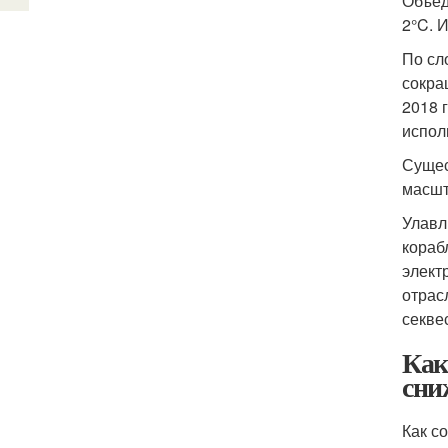
Объед
2°C. 
По сл
сокра
2018 
испол
Сущес
масшт
Улавл
кораб
элект
отрас
секве
Как
сни
Как с