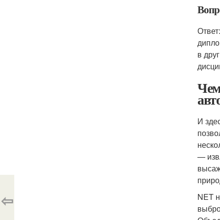
Вопр
Ответ
дипло
в дру
дисци
Чем
авт
И зде
позво
неско
— изв
высаж
приро
⇦
NET н
выбро