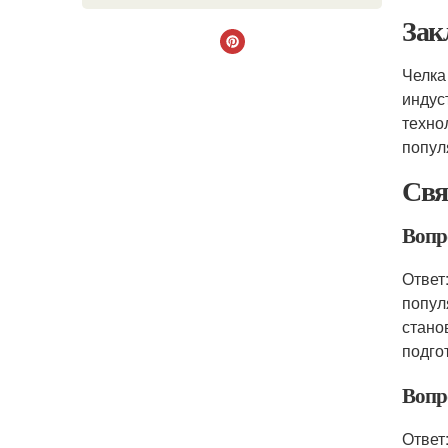
Зак
Челка
индус
техно
попул
Свя
Вопр
Ответ
попул
стано
подго
Вопр
Ответ