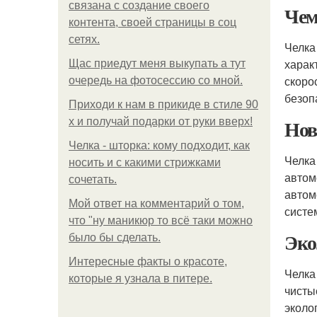
связана с создание своего
Чем
контента, своей страницы в соц
сетях.
Челка
харак
Щас приедут меня выкупать а тут
скоро
очередь на фотосессию со мной.
безоп
Приходи к нам в прикиде в стиле 90
Нов
х и получай подарки от руки вверх!
Челка - шторка: кому подходит, как
Челка
носить и с какими стрижками
автом
сочетать.
автом
Мой ответ на комментарий о том,
систе
что "ну маникюр то всё таки можно
Эко
было бы сделать.
Интересные факты о красоте,
Челка
которые я узнала в питере.
чисты
эколо