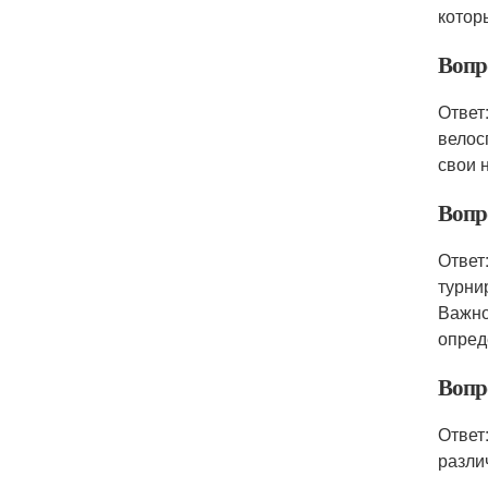
котор
Вопр
Ответ
велос
свои 
Вопр
Ответ
турни
Важно
опред
Вопр
Ответ
разли