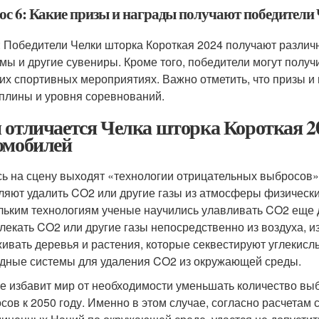
ос 6: Какие призы и награды получают победители
: Победители Челки шторка Короткая 2024 получают различ
мы и другие сувениры. Кроме того, победители могут полу
гих спортивных мероприятиях. Важно отметить, что призы и 
плины и уровня соревнований.
 отличается Челка шторка Короткая 20
омобилей
сь на сцену выходят «технологии отрицательных выбросов» и
ляют удалить CO2 или другие газы из атмосферы физически
льким технологиям ученые научились улавливать CO2 еще д
лекать CO2 или другие газы непосредственно из воздуха, 
ивать деревья и растения, которые секвестируют углекислы
дные системы для удаления CO2 из окружающей среды.
е избавит мир от необходимости уменьшать количество выб
сов к 2050 году. Именно в этом случае, согласно расчета