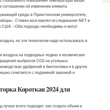
ть глобального повышения температуры выше
ом соглашении об изменении климата.
ружающей среды в Принстонском университете,
набора». Стивен возглавлял исследование NET в
ы США. «Оба подходы необходимы и могут
здуха, но эти технологии надо использовать в
ки воздуха на подводных лодках и космических
окращения выбросов CO2 на угольных
оизводствах удобрений и биотоплива и в других
ешно сочетается с подземной закачкой и
торка Короткая 2024 для
д лучше всего подходит, как создать объем и