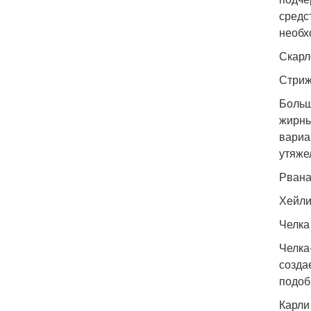
средс
необх
Скарл
Стриж
Больш
жирны
вариа
утяже
Рвана
Хейли
Челка
Челка
созда
подоб
Карли