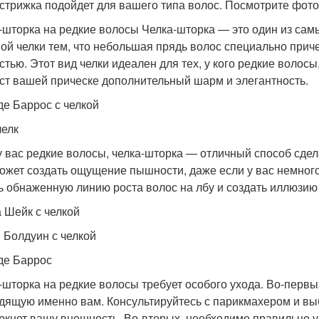
 стрижка подойдет для вашего типа волос. Посмотрите фото
-шторка на редкие волосы Челка-шторка — это один из самы
ой челки тем, что небольшая прядь волос специально приче
стью. Этот вид челки идеален для тех, у кого редкие волосы
ст вашей прическе дополнительный шарм и элегантность.
де Баррос с челкой
челк
у вас редкие волосы, челка-шторка — отличный способ сдел
ожет создать ощущение пышности, даже если у вас немного
ь обнаженную линию роста волос на лбу и создать иллюзию
 Шейк с челкой
 Болдуин с челкой
де Баррос
-шторка на редкие волосы требует особого ухода. Во-перв
дящую именно вам. Консультируйтесь с парикмахером и вы
ркнет вашу внешность. Во-вторых, необходимо правильно у