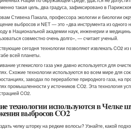
иненных Наций по окружающей среде, удастся не допусти
Именно такая цель, два градуса, зафиксировано в Парижск
овам Стивена Пакала, профессора экологии и биологии ок
щение выбросов и NET — это «два инструмента из одного 
году в Национальной академии наук, инженерии и медицин
ьзоваться совместно очень долго», — считает ученый.
твующие сегодня технологии позволяют извлекать CO2 из во
абе всей планеты.
ивание углекислого газа уже давно используется для очист
лях. Схожие технологии используются во всем мире для с
ростанциях, заводах по переработке природного газа, на пр
лях промышленности у источников СО2. Эта технология усп
страцией CO2.
ие технологии используются в Челке ш
жения выбросов CO2
оздать челку шторку на редкие волосы? Узнайте, какой подхо