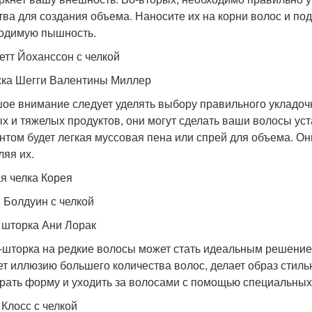
тва для создания объема. Наносите их на корни волос и под
одимую пышность.
етт Йоханссон с челкой
ка Шегги Валентины Миллер
ое внимание следует уделять выбору правильного укладочн
х и тяжелых продуктов, они могут сделать ваши волосы у
нтом будет легкая муссовая пена или спрей для объема. Они
ляя их.
я челка Корея
 Болдуин с челкой
 шторка Ани Лорак
-шторка на редкие волосы может стать идеальным решением
ет иллюзию большего количества волос, делает образ стил
рать форму и уходить за волосами с помощью специальных
 Клосс с челкой