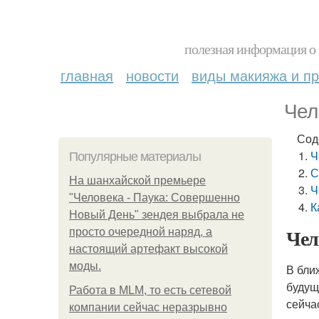
полезная информация о 
главная
новости
виды макияжа и пр
Чел
Сод
Ч
Популярные материалы
С
На шанхайской премьере
Ч
"Человека - Паука: Совершенно
К
Новый День" зендея выбрала не
Чел
просто очередной наряд, а
настоящий артефакт высокой
моды.
В бли
будущ
Работа в MLM, то есть сетевой
сейча
компании сейчас неразрывно