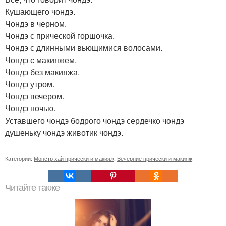
Кушающего чондэ.
Чондэ в черном.
Чондэ с прической горшочка.
Чондэ с длинными вьющимися волосами.
Чондэ с макияжем.
Чондэ без макияжа.
Чондэ утром.
Чондэ вечером.
Чондэ ночью.
Уставшего чондэ бодрого чондэ сердечко чондэ
душеньку чондэ животик чондэ.
Категории:
Монстр хай прически и макияж
,
Вечерние прически и макияж
Читайте также