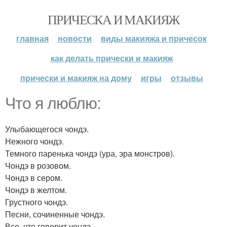
ПРИЧЕСКА И МАКИЯЖ
главная
новости
виды макияжа и причесок
как делать прически и макияж
прически и макияж на дому
игры
отзывы
Что я люблю:
Улыбающегося чондэ.
Нежного чондэ.
Темного паренька чондэ (ура, эра монстров).
Чондэ в розовом.
Чондэ в сером.
Чондэ в желтом.
Грустного чондэ.
Песни, сочиненные чондэ.
Все, что говорит чондэ.