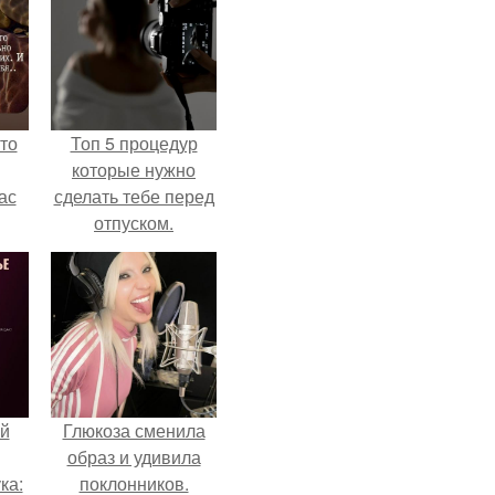
то
Топ 5 процедур
которые нужно
ас
сделать тебе перед
отпуском.
ние
а,
ы в
й
Глюкоза сменила
образ и удивила
ка:
поклонников.