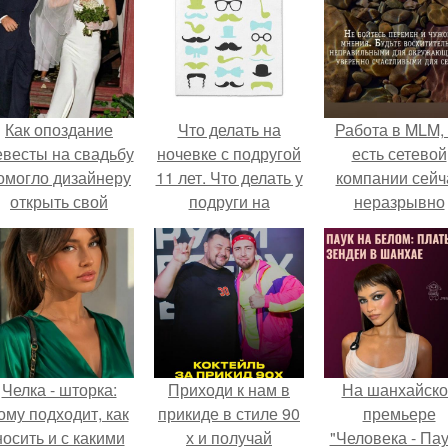
Как опоздание
Что делать на
Работа в MLM, 
евесты на свадьбу
ночевке с подругой
есть сетевой
омогло дизайнеру
11 лет. Что делать у
компании сейч
открыть свой
подруги на
неразрывно
бренд.
ночёвке?
связана с созда
своего контент
своей страниц
соц сетях.
Челка - шторка:
Приходи к нам в
На шанхайско
ому подходит, как
прикиде в стиле 90
премьере
носить и с какими
х и получай
"Человека - Пау