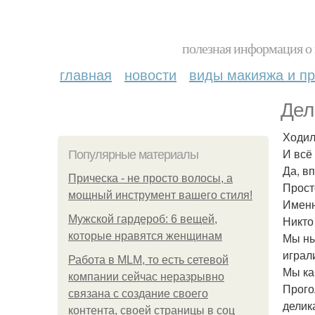
полезная информация о 
главная
новости
виды макияжа и пр
Дел
Ходил
И всё
Популярные материалы
Да, в
Прическа - не просто волосы, а
Прост
мощный инструмент вашего стиля!
Именн
Мужской гардероб: 6 вещей,
Никто
которые нравятся женщинам
Мы ны
играл
Работа в MLM, то есть сетевой
Мы ка
компании сейчас неразрывно
Прого
связана с создание своего
делик
контента, своей страницы в соц