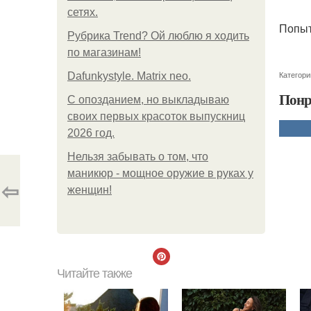
сетях.
Попыт
Рубрика Trend? Ой люблю я ходить
по магазинам!
Категори
Dafunkystyle. Matrix neo.
Понр
С опозданием, но выкладываю
своих первых красоток выпускниц
2026 год.
Нельзя забывать о том, что
маникюр - мощное оружие в руках у
⇦
женщин!
Читайте также