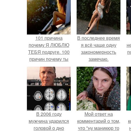
101 причина
В последнее время
почему Я ЛЮБЛЮ
я всё чаще одну
н
ТЕБЯ подруге. 100
закономерность
п
причин почему ты
замечаю.
моя лучшая
подруга.
В 2006 году
Мой ответ на
мужчина ударился
комментарий о том,
к
головой о дно
что "ну маникюр то