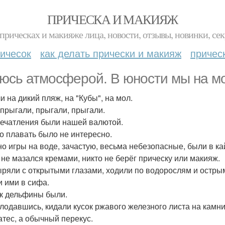
ПРИЧЕСКА И МАКИЯЖ
прическах и макияже лица, новости, отзывы, новинки, сек
ичесок
как делать прически и макияж
причес
юсь атмосферой. В юности мы на м
и на дикий пляж, на "Кубы", на мол.
 прыгали, прыгали, прыгали.
печатления были нашей валютой.
о плавать было не интересно.
о игры на воде, зачастую, весьма небезопасные, были в ка
 не мазался кремами, никто не берёг прическу или макияж.
ряли с открытыми глазами, ходили по водорослям и острым
и ими в сифа.
к дельфины были.
лодавшись, кидали кусок ржавого железного листа на камни
атес, а обычный перекус.