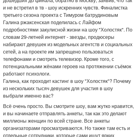
дошедших до финала, обратно в Москву, заявив, что так
и не встретил в тв - шоу искренних чувств. Финалистка
третьего сезона проекта с Тимуром батрудиновым
Галина ржаксенская поделилась с Лайфом
подробностями закулисной жизни на шоу "Холостяк". По
словам 29-летней интернет - звезды, продюсеры
набирают девушек из модельных агентств и социальных
сетей, а на проекте им запрещено пользоваться
телефонами и смотреть телевизор. Кроме того, с
потенциальными жёнами героев на протяжении съёмок
работают психологи.
Галина, как проходит кастинг в шоу "Холостяк"? Почему
из нескольких тысяч девушек для участия в шоу
выбрали именно вас?
Всё очень просто. Вы смотрите шоу, вам жутко нравится,
и вы начинаете отправлять анкеты, так как это делают
миллионы женщин по всей стране. Все анкеты
организаторами просматриваются. Но также там есть и
отдельные сотрудники, которые сами ищут ярких