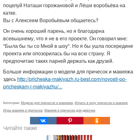
поцелуй Наташи горожановой и Лёши воробьёва на
катке.
Вы с Алексеем Воробьёвым общаетесь?
Он очень хороший парень, но я благодарна
всевышнему, что я не в его проекте. Он говорил мне:
"Была бы ты со Мной в шоу". Но я бы ушла посередине
проекта или опозорилась бы на всю страну. Я
предпочитаю таких парней держать как друзей.
Больше информации о модели для причесок и макияжа
здесь
http://pricheska-makiyazh.ru-best.com/novosti-po-
pricheskam-i-makiyazhu/...
Категории:
Модели для причесок и макияжа
,
Играть в игру прически и макияж
,
Игры макияж и прически
,
Макияж и прически для девочек
Читайте также