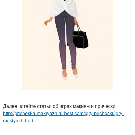
Далее читайте статьи об играх макияж и прически
http://pricheska-makiyazh.ru-best.com/igry-pricheski/igry-
makiyazh-i-pri...