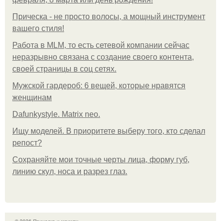
Прическа - не просто волосы, а мощный инструмент
вашего стиля!
Работа в MLM, то есть сетевой компании сейчас
неразрывно связана с создание своего контента,
своей страницы в соц сетях.
Мужской гардероб: 6 вещей, которые нравятся
женщинам
Dafunkystyle. Matrix neo.
Ищу моделей. В приоритете выберу того, кто сделал
репост?
Сохраняйте мои точные черты лица, форму губ,
линию скул, носа и разрез глаз.