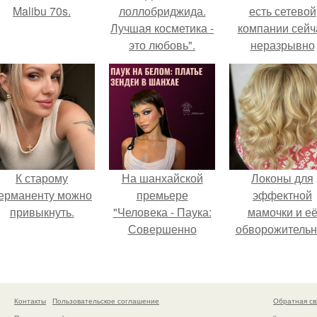
Malibu 70s.
лоллобриджида.
есть сетевой
Лучшая косметика -
компании сейч
это любовь".
неразрывно
связана с созда
своего контент
своей страниц
соц сетях.
К старому
На шанхайской
Локоны для
ерманенту можно
премьере
эффектной
привыкнуть.
"Человека - Паука:
мамочки и е
Совершенно
обворожительн
Новый День"
дочурки.
зендея выбрала не
просто очередной
наряд, а настоящий
Контакты
Пользовательское соглашение
Обратная св
артефакт высокой