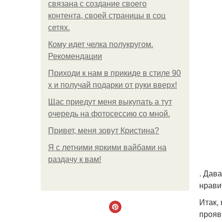
связана с создание своего
контента, своей страницы в соц
сетях.
Кому идет челка полукругом.
Рекомендации
Приходи к нам в прикиде в стиле 90
х и получай подарки от руки вверх!
Щас приедут меня выкупать а тут
очередь на фотосессию со мной.
Привет, меня зовут Кристина?
Я с летними яркими вайбами на
раздачу к вам!
. Дав
нрави
Итак,
прояв