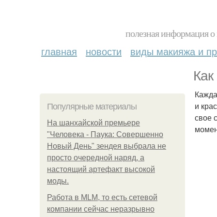
полезная информация о 
главная
новости
виды макияжа и пр
Как
Кажда
и кра
Популярные материалы
свое 
На шанхайской премьере
момен
"Человека - Паука: Совершенно
Новый День" зендея выбрала не
просто очередной наряд, а
настоящий артефакт высокой
моды.
Работа в MLM, то есть сетевой
компании сейчас неразрывно