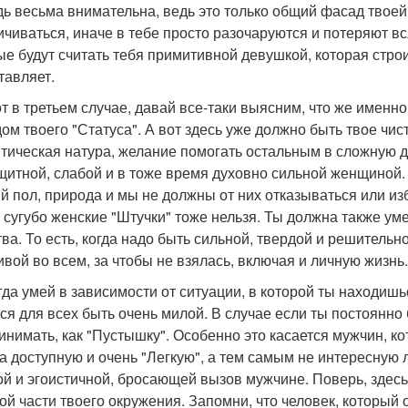
дь весьма внимательна, ведь это только общий фасад твоей 
ичиваться, иначе в тебе просто разочаруются и потеряют вс
ые будут считать тебя примитивной девушкой, которая стро
тавляет.
вот в третьем случае, давай все-таки выясним, что же имен
ом твоего "Статуса". А вот здесь уже должно быть твое чис
тическая натура, желание помогать остальным в сложную дл
щитной, слабой и в тоже время духовно сильной женщиной. 
й пол, природа и мы не должны от них отказываться или изб
и сугубо женские "Штучки" тоже нельзя. Ты должна также у
тва. То есть, когда надо быть сильной, твердой и решительн
ивой во всем, за чтобы не взялась, включая и личную жизнь.
егда умей в зависимости от ситуации, в которой ты находиш
ся для всех быть очень милой. В случае если ты постоянно 
инимать, как "Пустышку". Особенно это касается мужчин, ко
а доступную и очень "Легкую", а тем самым не интересную 
ой и эгоистичной, бросающей вызов мужчине. Поверь, здес
ой части твоего окружения. Запомни, что человек, который