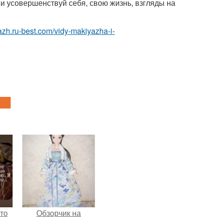
й и усовершенствуй себя, свою жизнь, взгляды на
azh.ru-best.com/vidy-makiyazha-i-
то
Обзорчик на