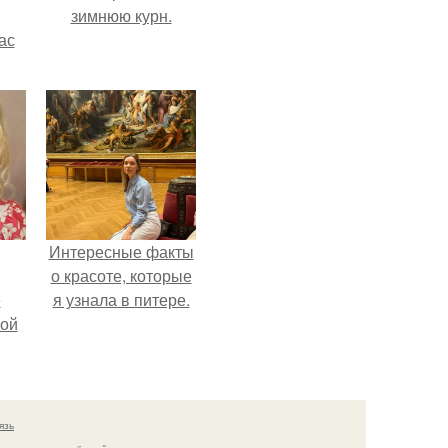
зимнюю курн.
ас
ние
а,
ы в
Интересные факты
о красоте, которые
ё
я узнала в питере.
ой
язь