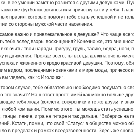
ки, в ее умении заметно разнится с другими девушками. Пу
 такую же футболку, джинсы или прическу как и у тебя. Глав
ных правил, которые помогут тебе стать успешной и не толь
тии со стороны мужской части населения.
о самое важно и привлекательное в девушке? Что чаще всег
ть тебе вслед взоры восхищения? Конечно же, это внешност
 включить: твои наряды, фигуру, грудь, талию, бедра, ноги, 
ку и движения. Прежде всего, ты всегда должна очень умело
 успеха и жизненного кредо красивой девушки. Поэтому, обя
им видом, последними новинками в мире моды, причесок и 
 выглядеть, как "с Иголочки".
 втором случае, тебе обязательно необходимо подумать о св
о это значит? Наш ответ прост: имей как можно больше друз
ающие тебя люди (коллеги, сокурсники и те же друзья и зна
 любой компании. Помимо этого, ты можешь стать успешно
т, танцы, пение, игра на гитаре и так дальше. "Взберись н
ений. Кстати, помни, что свой "Статус" в обществе можно о
ыло в пределах и рамках вседозволенности. Здесь же снова