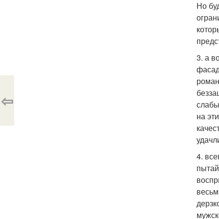
Но бу
огран
котор
предс
3. а 
фасад
роман
безза
⇦
слабы
на эт
качес
удачл
4. вс
пытай
воспр
весьм
дерзк
мужск