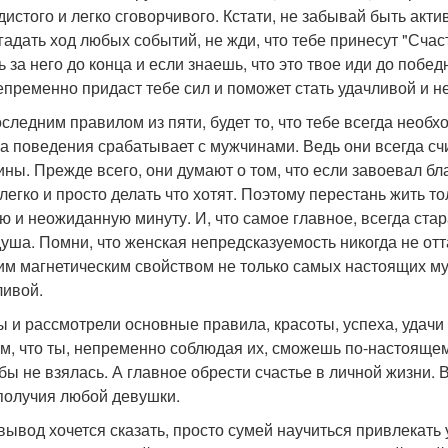
дистого и легко сговорчивого. Кстати, не забывай быть акт
гадать ход любых событий, не жди, что тебе принесут "Счас
ь за него до конца и если знаешь, что это твое иди до побе
епременно придаст тебе сил и поможет стать удачливой и 
последним правилом из пяти, будет то, что тебе всегда необ
ка поведения срабатывает с мужчинами. Ведь они всегда счи
ны. Прежде всего, они думают о том, что если завоевал бл
 легко и просто делать что хотят. Поэтому перестань жить т
ю и неожиданную минуту. И, что самое главное, всегда стар
душа. Помни, что женская непредсказуемость никогда не отт
им магнетическим свойством не только самых настоящих муж
ливой.
ы и рассмотрели основные правила, красоты, успеха, удачи
м, что ты, непременно соблюдая их, сможешь по-настоящем
обы не взялась. А главное обрести счастье в личной жизни.
получия любой девушки.
 вывод хочется сказать, просто сумей научиться привлекать 