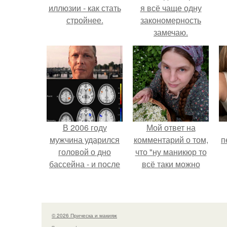
иллюзии - как стать
я всё чаще одну
стройнее.
закономерность
замечаю.
В 2006 году
Мой ответ на
мужчина ударился
комментарий о том,
п
головой о дно
что "ну маникюр то
бассейна - и после
всё таки можно
этого его жизнь
было бы сделать.
изменилась самым
странным образом.
© 2026 Прическа и макияж