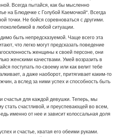
ивной. Всегда пытайся, как бы мысленно
тье на Блюдечке с Голубой Каемочкой". Всегда
дной точки. Не бойся соревноваться с другими.
непоколебимой в любой ситуации.
ходимо быть непредсказуемой. Чаще всего эта
тают, что легко могут предсказать поведение
агосклонность женщины к своей персоне, они
олько женскими качествами. Умей возразить в
айся поступать по-своему или как велит тебе
алкивает, а даже наоборот, притягивает каким-то
чин, а вслед за ними успех и способность быть
 и счастья для каждой девушки. Теперь, мы
у стать счастливой, и преуспевающей во всем,
 Ведь именно от нее и зависит колоссальная доля
успех и счастье, хватая его обеими руками.