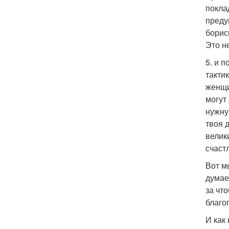
покла
преду
борис
Это н
5. и 
такти
женщи
могут
нужну
твоя 
велик
счаст
Вот м
думае
за чт
благо
И как