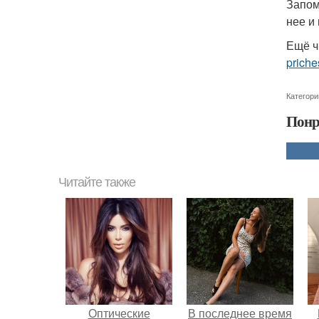
Запом
нее и
Ещё ч
priche
Категори
Понр
Читайте также
Оптические
В последнее время