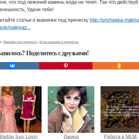
ни, что под лежачий камень вода не течет. Так что действу
 внешность. Удачи тебе!
итайте статьи о макияже под прическу
http://pricheska-makiy
sok/makiyaz...
и:
Макияж под прическу
,
Игры макияж и прически
авилось? Поделитесь с друзьями!
Barbie Sun Lovin
Джина
Работа в MLM, 