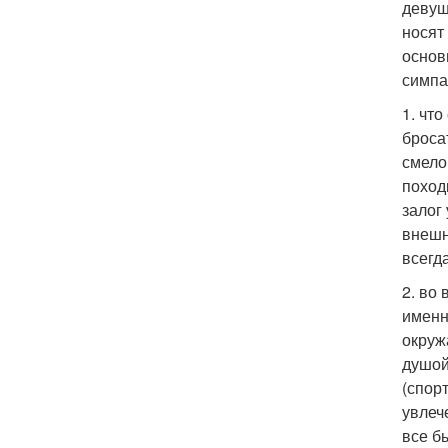
девуш
носят
основ
симпа
1. чт
броса
смело
поход
залог
внешн
всегда
2. во
именн
окруж
душой
(спор
увлеч
все б