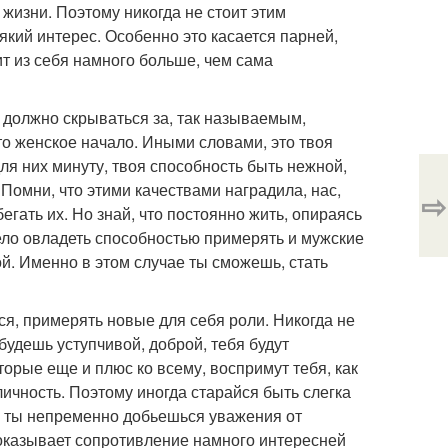
жизни. Поэтому никогда не стоит этим
який интерес. Особенно это касается парней,
ит из себя намного больше, чем сама
но должно скрываться за, так называемым,
то женское начало. Иными словами, это твоя
я них минуту, твоя способность быть нежной,
Помни, что этими качествами наградила, нас,
⇨
егать их. Но знай, что постоянно жить, опираясь
мело овладеть способностью примерять и мужские
ой. Именно в этом случае ты сможешь, стать
ься, примерять новые для себя роли. Никогда не
будешь уступчивой, доброй, тебя будут
торые еще и плюс ко всему, воспримут тебя, как
личность. Поэтому иногда старайся быть слегка
ь ты непременно добьешься уважения от
 оказывает сопротивление намного интересней