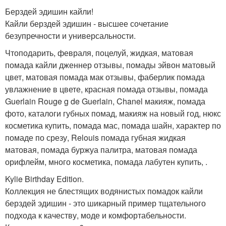
Берздей эдишин кайли!
Кайли берздей эдишин - высшее сочетание
безупречности и универсальности.
Чтоподарить, февраля, поцелуй, жидкая, матовая
помада кайли дженнер отзывы, помады эйвон матовый
цвет, матовая помада мак отзывы, фаберлик помада
увлажнение в цвете, красная помада отзывы, помада
Guerlain Rouge g de Guerlain, Chanel макияж, помада
фото, каталоги губных помад, макияж на новый год, нюкс
косметика купить, помада мас, помада шайн, характер по
помаде по срезу, Relouis помада губная жидкая
матовая, помада буржуа палитра, матовая помада
орифлейм, много косметика, помада лабутен купить, .
Kylie Birthday Edition.
Коллекция не блестящих водянистых помадок кайли
берздей эдишин - это шикарный пример тщательного
подхода к качеству, моде и комфортабельности.