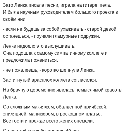
Зато Ленка писала песни, играла на гитаре, пела.
И была научным руководителем большого проекта в
своём нии.
- если не будешь за собой ухаживать - старой девой
останешься, - поучали гламурные подружки.
Ленке надоело это выслушивать.
Она подошла к самому симпатичному коллеге и
предложила пожениться.
- не пожалеешь, - коротко шепнула Ленка.
Застигнутый врасплох коллега согласился.
На брачную церемонию явилась немыслимой красоты
Ленка.
Со сложным макияжем, обалденной причёской,
эпиляцией, маникюром, в роскошном платье.
Все гости и прежде всего жених онемели.
Со дня той свадьбы прошло 40 лет.