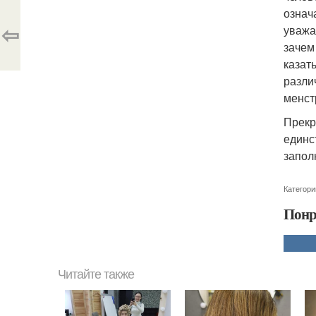
означ
⇦
уважа
зачем 
казат
разли
менст
Прекр
единс
запол
Категори
Понр
Читайте также