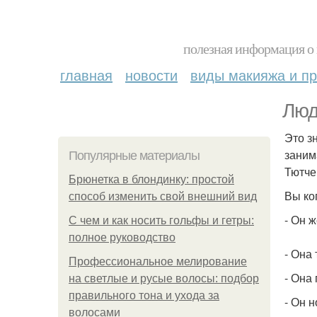
полезная информация о 
главная
новости
виды макияжа и пр
Люд
Это зн
заним
Популярные материалы
Тютче
Брюнетка в блондинку: простой
Вы ко
способ изменить свой внешний вид
- Он 
С чем и как носить гольфы и гетры:
полное руководство
- Она 
Профессиональное мелирование
- Она
на светлые и русые волосы: подбор
правильного тона и ухода за
- Он 
волосами