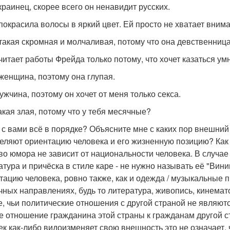
украинец, скорее всего он ненавидит русских.
 покрасила волосы в яркий цвет. Ей просто не хватает вним
 такая скромная и молчаливая, потому что она девственница
 читает работы Фрейда только потому, что хочет казаться ум
 женщина, поэтому она глупая.
ужчина, поэтому он хочет от меня только секса.
такая злая, потому что у тебя месячные?
 с вами всё в порядке? Объясните мне с каких пор внешний 
еляют ориентацию человека и его жизненную позицию? Как
во юмора не зависит от национальности человека. В случае
атура и причёска в стиле каре - не нужно называть её "Вини
тацию человека, ровно также, как и одежда / музыкальные 
чных направлениях, будь то литература, живопись, кинемато
е, чьи политические отношения с другой страной не являютс
е отношение гражданина этой страны к гражданам другой ст
ек как-либо видоизменяет свою внешность это не означает, 