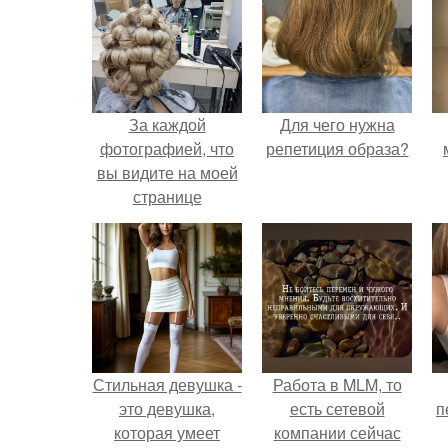
За каждой
Для чего нужна
фотографией, что
репетиция образа?
вы видите на моей
странице
скрывается целая
история.
Стильная девушка -
Работа в MLM, то
это девушка,
есть сетевой
п
которая умеет
компании сейчас