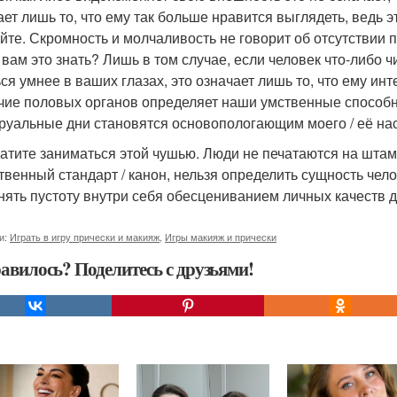
ает лишь то, что ему так больше нравится выглядеть, ведь 
йте. Скромность и молчаливость не говорит об отсутствии 
вам это знать? Лишь в том случае, если человек что-либо чит
ься умнее в ваших глазах, это означает лишь то, что ему инт
чие половых органов определяет наши умственные способно
руальные дни становятся основопологающим моего / её на
атите заниматься этой чушью. Люди не печатаются на штам
твенный стандарт / канон, нельзя определить сущность чело
нять пустоту внутри себя обесцениванием личных качеств д
и:
Играть в игру прически и макияж
,
Игры макияж и прически
авилось? Поделитесь с друзьями!