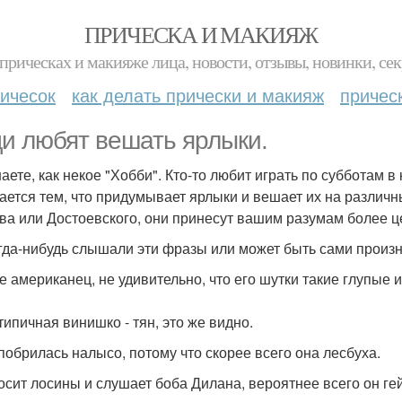
ПРИЧЕСКА И МАКИЯЖ
прическах и макияже лица, новости, отзывы, новинки, сек
ичесок
как делать прически и макияж
причес
и любят вешать ярлыки.
аете, как некое "Хобби". Кто-то любит играть по субботам в 
ается тем, что придумывает ярлыки и вешает их на различн
ва или Достоевского, они принесут вашим разумам более 
гда-нибудь слышали эти фразы или может быть сами произ
же американец, не удивительно, что его шутки такие глупые
типичная винишко - тян, это же видно.
 побрилась налысо, потому что скорее всего она лесбуха.
носит лосины и слушает боба Дилана, вероятнее всего он гей