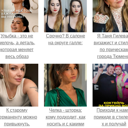
Улыбка - это не
Срочно? В салоне
Я Таня Гилева
мелочь, а деталь,
на округе галле:
визажист и стил
которая меняет
по прическа
весь образ
города Тюмен
человека.
К старому
Челка - шторка:
Приходи к нам
ерманенту можно
кому подходит, как
прикиде в стиле
привыкнуть.
носить и с какими
х и получай