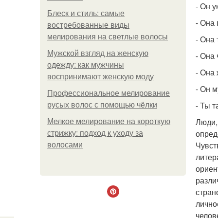
- Он 
Блеск и стиль: самые
- Она
востребованные виды
мелирования на светлые волосы
- Она
Мужской взгляд на женскую
- Она
одежду: как мужчины
- Она
воспринимают женскую моду
- Он м
Профессиональное мелирование
- Ты 
русых волос с помощью чёлки
Люди,
Мелкое мелирование на короткую
опред
стрижку: подход к уходу за
Чувст
волосами
литер
ориен
разли
стран
лично
челов