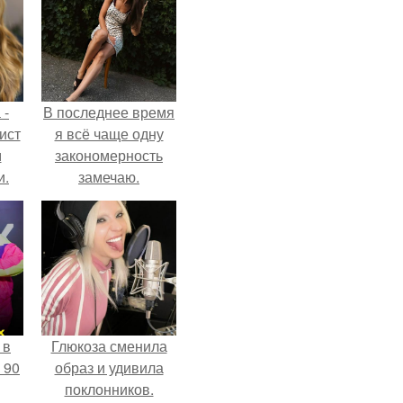
 -
В последнее время
ист
я всё чаще одну
м
закономерность
и.
замечаю.
 в
Глюкоза сменила
 90
образ и удивила
поклонников.