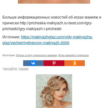
Больше информационных новостей об играх макияж и
прически http://pricheska-makiyazh.ru-best.com/igry-
pricheski/igry-makiyazh-i-pricheski
Источник:
https://makiyazhglaz.com/vidy-makiyazha-
glaz/vecherniydnevnoy-makiyazh-2000
Категории:
Играть в игру прически и макияж
,
Игры макияж и прически
Читайте также