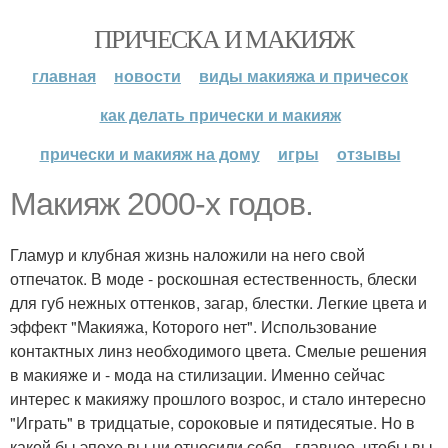
ПРИЧЕСКА И МАКИЯЖ
главная
новости
виды макияжа и причесок
как делать прически и макияж
прически и макияж на дому
игры
отзывы
Макияж 2000-х годов.
Гламур и клубная жизнь наложили на него свой
отпечаток. В моде - роскошная естественность, блески
для губ нежных оттенков, загар, блестки. Легкие цвета и
эффект "Макияжа, Которого нет". Использование
контактных линз необходимого цвета. Смелые решения
в макияже и - мода на стилизации. Именно сейчас
интерес к макияжу прошлого возрос, и стало интересно
"Играть" в тридцатые, сороковые и пятидесятые. Но в
какой бы эпохе вы ни относили себя - главное, чтобы вы