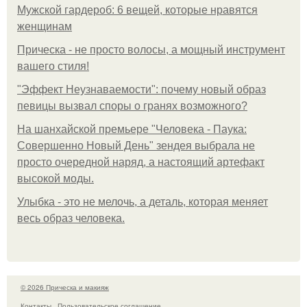
Мужской гардероб: 6 вещей, которые нравятся
женщинам
Прическа - не просто волосы, а мощный инструмент
вашего стиля!
"Эффект Неузнаваемости": почему новый образ
певицы вызвал споры о гранях возможного?
На шанхайской премьере "Человека - Паука:
Совершенно Новый День" зендея выбрала не
просто очередной наряд, а настоящий артефакт
высокой моды.
Улыбка - это не мелочь, а деталь, которая меняет
весь образ человека.
© 2026 Прическа и макияж
Контакты
Пользовательское соглашение