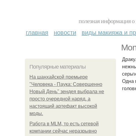
полезная информация о 
главная
новости
виды макияжа и пр
Mon
Драку
нежны
Популярные материалы
серьг
На шанхайской премьере
Одна 
"Человека - Паука: Совершенно
голов
Новый День" зендея выбрала не
просто очередной наряд, а
настоящий артефакт высокой
моды.
Работа в MLM, то есть сетевой
компании сейчас неразрывно