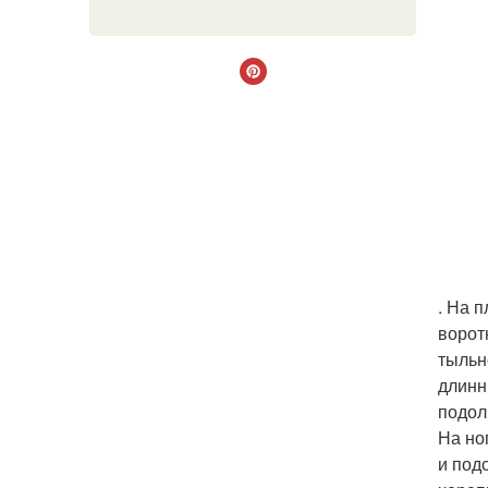
. На 
ворот
тыльн
длинн
подол
На но
и под