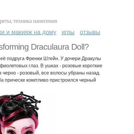
реты, техника нанесения
ки и макияж на дому
игры
отзывы
forming Draculaura Doll?
 её подруга Френки Штейн. У дочери Дракулы
фиолетовых глаз. В ушках - розовые короткие
в черно - розовый, все волосы убраны назад.
На прическе кокетливо пристроился черный