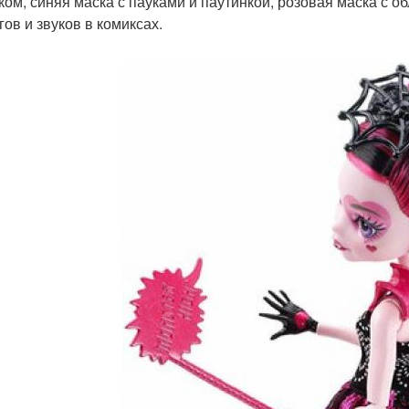
ком, синяя маска с пауками и паутинкой, розовая маска с 
гов и звуков в комиксах.