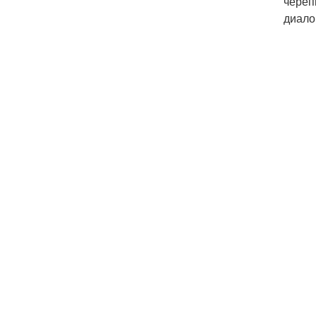
череп
диало