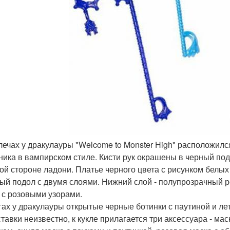
плечах у дракулауры "Welcome to Monster High" расположилс
ника в вампирском стиле. Кисти рук окрашены в черный под
ой стороне ладони. Платье черного цвета с рисунком белых
ый подол с двумя слоями. Нижний слой - полупрозрачный р
 с розовыми узорами.
гах у дракулауры открытые черные ботинки с паутиной и л
ставки неизвестно, к кукле прилагается три аксессуара - ма