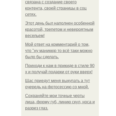
связана с создание своего
контента, своей страницы в соц
сетях.
Этот день был наполнен особенной
красотой, трепетом и невероятным
весельем!
Мой ответ на комментарий о том,
что "ну маникюр то всё таки можно
было бы сделать.
Приходи к нам в прикиде в стиле 90
х и получай подарки от руки вверх!
Щас приедут меня выкупать а тут
очередь на фотосессию со мной.
Сохраняйте мои точные черты
лица, форму губ, линию скул, носа и
разрез глаз.