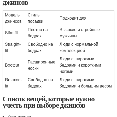
джинсов
Модель
Стиль
Подходит для
джинсов
посадки
Плотно на
Высокие и стройные
Slim-fit
бедрах
мужчины
Straight-
Свободно на
Люди с нормальной
fit
бедрах
комплекцией
Люди с широкими
Расширенные
Bootcut
бедрами и короткими
носки
ногами
Relaxed-
Свободно на
Люди с широкими
fit
бедрах
бедрами и большим весом
Список вещей, которые нужно
учесть при выборе джинсов
Комплекция