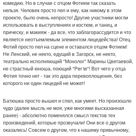
комедию. Но в случае с отцом Фотием так сказать
нельзя. Человек просто пел и ему, как никому в этом
проекте, было очень непросто! Другие участники могли
использовать в выступлениях и костюм, и танец, и
прическу, и макияж - да все, что заблагорассудится и что
является неотъемлемым элементом лицедейства! Отец
Фотий просто пел на сцене и оставался отцом Фотием!
Не Ленский, не некто, едущий в Загорск, не некто,
театрально исполняющий "Монолог" Марины Цветаевой,
не страстный юноша, поющий "Per te"! Вот чего у отца
Фотия точно нет - так это дара перевоплощения, без
которого ни один лицедей не может!
Батюшка просто вышел и спел, как умеет. Но произошло
чудо (далее мысль не моя, уже многими высказанная
ранее) - абсолютно поменялся смысл текстов тех
произведений, которые прозвучали! Они все о другом
оказались! Совсем о другом, что к нашему привычному,