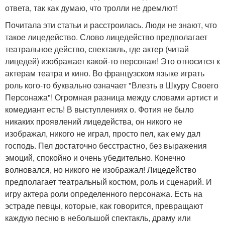
ответа, так как думаю, что тролли не дремлют!
Почитала эти статьи и расстроилась. Люди не знают, что
такое лицедейство. Слово лицедейство предполагает
театральное действо, спектакль, где актер (читай
лицедей) изображает какой-то персонаж! Это относится к
актерам театра и кино. Во французском языке играть
роль кого-то буквально означает "Влезть в Шкуру Своего
Персонажа"! Огромная разница между словами артист и
комедиант есть! В выступлениях о. Фотия не было
никаких проявлений лицедейства, он никого не
изображал, никого не играл, просто пел, как ему дал
господь. Пел достаточно бесстрастно, без выражения
эмоций, спокойно и очень убедительно. Конечно
волновался, но никого не изображал! Лицедейство
предполагает театральный костюм, роль и сценарий. И
игру актера роли определенного персонажа. Есть на
эстраде певцы, которые, как говорится, превращают
каждую песню в небольшой спектакль, драму или