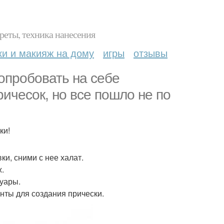
реты, техника нанесения
ки и макияж на дому
игры
отзывы
 опробовать на себе
ричесок, но все пошло не по
ки!
ки, сними с нее халат.
ж.
суары.
нты для создания прически.