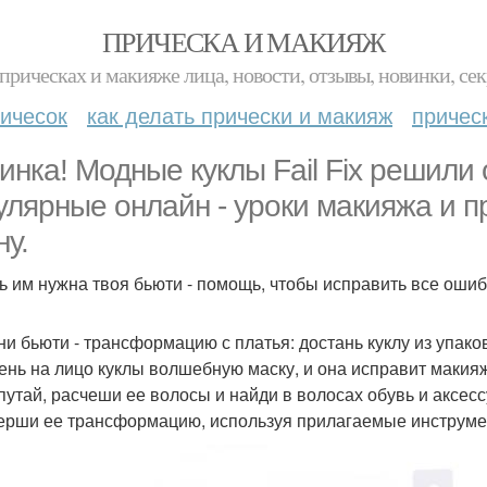
ПРИЧЕСКА И МАКИЯЖ
прическах и макияже лица, новости, отзывы, новинки, сек
ичесок
как делать прически и макияж
причес
инка! Модные куклы Fail Fix решили
улярные онлайн - уроки макияжа и п
ну.
ь им нужна твоя бьюти - помощь, чтобы исправить все ошиб
чни бьюти - трансформацию с платья: достань куклу из упаков
день на лицо куклы волшебную маску, и она исправит макия
спутай, расчеши ее волосы и найди в волосах обувь и аксес
верши ее трансформацию, используя прилагаемые инструме