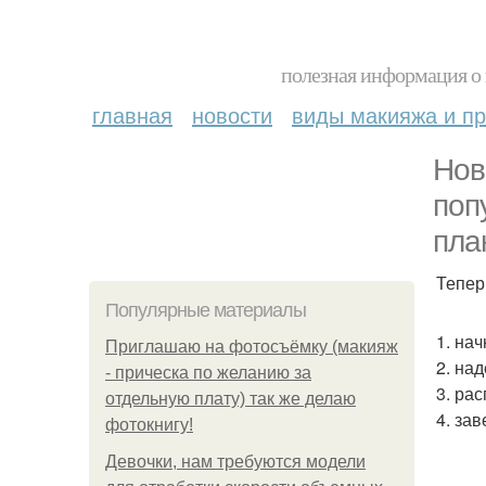
полезная информация о 
главная
новости
виды макияжа и пр
Нов
поп
пла
Тепер
Популярные материалы
1. на
Приглашаю на фотосъёмку (макияж
2. на
- прическа по желанию за
3. ра
отдельную плату) так же делаю
4. за
фотокнигу!
Девочки, нам требуются модели