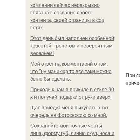
компании сейчас неразрывно
связана с создание своего
контента, своей страницы в соц
сетях.
Этот день был наполнен особенной
красотой, трепетом и невероятным
весельем!
Мой ответ на комментарий о том,
что "ну маникюр то всё таки можно
При со
было бы сделать.
причес
Приходи к нам в прикиде в стиле 90
х и получай подарки от руки вверх!
Щас приедут меня выкупать а тут
очередь на фотосессию со мной.
Сохраняйте мои точные черты
лица, форму губ, линию скул, носа и