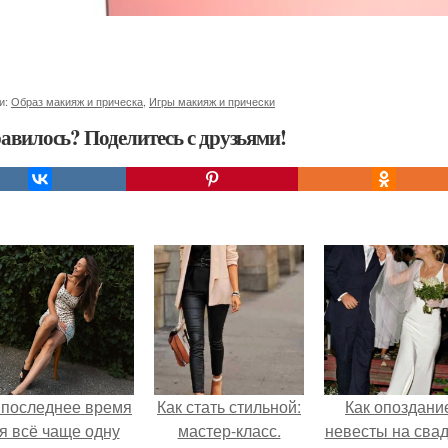
и:
Образ макияж и прическа
,
Игры макияж и прически
авилось? Поделитесь с друзьями!
 последнее время
Как стать стильной:
Как опоздани
я всё чаще одну
мастер-класс.
невесты на сва