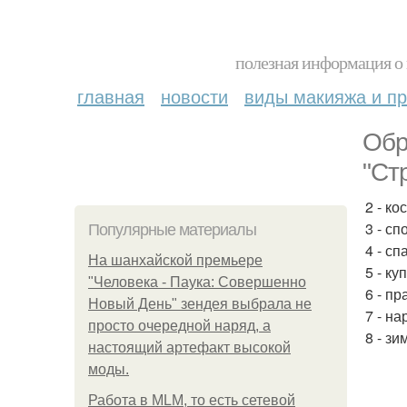
полезная информация о 
главная
новости
виды макияжа и пр
Обр
"Ст
2 - к
3 - сп
Популярные материалы
4 - сп
На шанхайской премьере
5 - ку
"Человека - Паука: Совершенно
6 - п
Новый День" зендея выбрала не
7 - н
просто очередной наряд, а
8 - зи
настоящий артефакт высокой
моды.
Работа в MLM, то есть сетевой