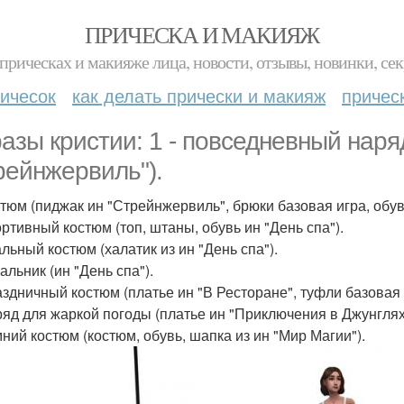
ПРИЧЕСКА И МАКИЯЖ
прическах и макияже лица, новости, отзывы, новинки, сек
ичесок
как делать прически и макияж
причес
азы кристии: 1 - повседневный наряд
рейнжервиль").
остюм (пиджак ин "Стрейнжервиль", брюки базовая игра, обув
ортивный костюм (топ, штаны, обувь ин "День спа").
альный костюм (халатик из ин "День спа").
пальник (ин "День спа").
раздничный костюм (платье ин "В Ресторане", туфли базовая 
аряд для жаркой погоды (платье ин "Приключения в Джунглях
мний костюм (костюм, обувь, шапка из ин "Мир Магии").