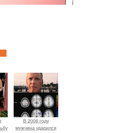
е
В 2006 году
дьбу
мужчина ударился