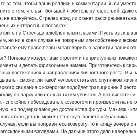
те за тем, чтобы ваши реплики и комментарии были умест
ните о том, что вы - большой любитель путешествий. Даже 
а, не волнуйтесь. Стрелец вряд ли станет расспрашивать вас
венных интересных поездках.
отрите на Стрельца влюбленными глазами. Пусть взгляд ва
ым, но ни в коем случае не покорным или собственническим
ставьте ему право первым заговорить о развитии ваших от
ог? Поначалу козерог вам строгим и неприступным покажется
именты и делать фривольные намеки. Приготовьтесь к серь
рных достижениях и направлениях личностного роста. Вы нач
дывать - сможет ли такой человек стать его спутником жизни
ервого свидания с козерогом подойдет традиционный ресто
огулку по парку или старым тихим улочкам. А вот дискотек 
а - спокойно побеседовать с козерогом и произвести на не
ную, но подчеркивающую достоинства фигуры. Макияж - кла
авагантная деталь может оттолкнуть вашего избранника.
 случае, если вы понравитесь козерогу, то к концу вечера о
лагосклонными взглядами. Но дальше этого дело наверняка 