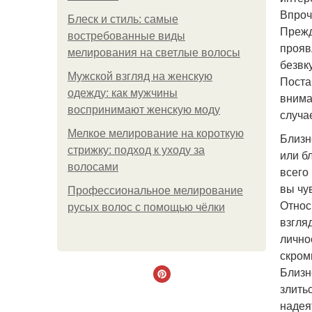
Впроч
Блеск и стиль: самые
Прежд
востребованные виды
прояв
мелирования на светлые волосы
безвк
Мужской взгляд на женскую
Поста
одежду: как мужчины
внима
воспринимают женскую моду
случа
Мелкое мелирование на короткую
Близн
стрижку: подход к уходу за
или б
волосами
всего
вы чу
Профессиональное мелирование
Относ
русых волос с помощью чёлки
взгля
лично
скром
Близн
злить
надея