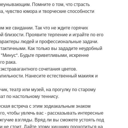
неунывающим. Помните о том, что страсть
ма, чувство юмора и творческие способности
м же свидании. Так что не ждите горячих
й близости. Проявите терпение и играйте по его
характеры людей и профессиональные задачи.
 тактичными. Как только вы зададите неудобный
 "Минус". Будьте приветливыми, искренне
го рака.
 экстравагантного сочетания цветов.
сапильности. Нанесите естественный макияж и
ик, театр или музей, на прогулку по старому
ат по настольному теннису.
ская встреча с этим зодиакальным знаком
ого, чтобы увлечь вас - рассказывать интересные
 жгучие взгляды. Вряд ли вы сможете устоять под
 не стоит. Дайте этому хищнику поохотиться на