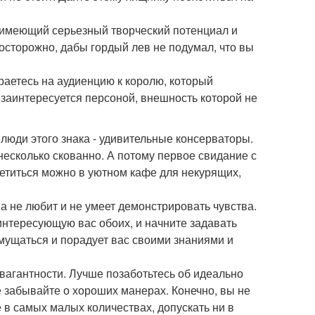
, имеющий серьезный творческий потенциал и
сторожно, дабы гордый лев не подумал, что вы
раетесь на аудиенцию к королю, который
 заинтересуется персоной, внешность которой не
люди этого знака - удивительные консерваторы.
несколько скованно. А потому первое свидание с
третиться можно в уютном кафе для некурящих,
на не любит и не умеет демонстрировать чувства.
интересующую вас обоих, и начните задавать
мущаться и порадует вас своими знаниями и
равагантности. Лучше позаботьтесь об идеально
 забывайте о хороших манерах. Конечно, вы не
е в самых малых количествах, допускать ни в