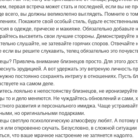
ем, первая встреча может стать и последней, если вы не п
е всего, вы должны великолепно выглядеть. Помните о том,
лениях. Покажите свой особый стиль, будьте естественными
усия в одежде, прическе и макияже. Обязательно добавьте 
райтесь высветить свои лучшие стороны. Демонстрируйте 
тельно слушайте, не затевайте горячих споров. Отвечайте 
е если вы решите слукавить, телец обязательно это почувс
ецы? Привлечь внимание близнецов просто. Для этого дост
леснуть эрудицией. А вот удержать эту ветреную личность пр
 нужно постоянно сохранять интригу в отношениях. Пусть б
вствуете на самом деле.
итесь лояльно к непостоянству близнецов, не иронизируйте 
ды то и дело меняются. Не чуждайтесь обновлений и сами, х
стного развития и персонального имиджа. Чаще устраивайт
ными, но оригинальными подарками.
ецы светлую психологическую атмосферу любят. А потому ва
ся или откровенно скучать. Безусловно, в сложной ситуации
ться, что ваше мрачное настроение не затянется надолго.