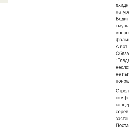
ехидн
натур
Ведит
смуща
вопро
фальш
А вот
Обяза
"Гляд
несло
не пы
понра
Стрел
комфо
конце
сорев
засте
Поста