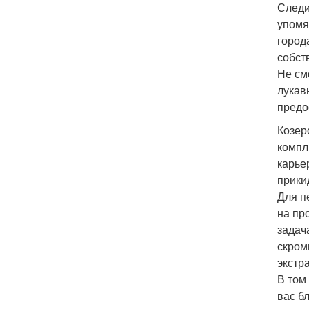
Следи
упомя
город
собст
Не см
лукав
предо
Козер
компл
карье
прики
Для п
на пр
задач
скром
экстр
В том
вас б