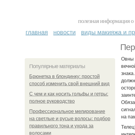
полезная информация о 
главная
новости
виды макияжа и пр
Пер
Овны 
вечно
Популярные материалы
знака
Брюнетка в блондинку: простой
должн
способ изменить свой внешний вид
остор
С чем и как носить гольфы и гетры:
заинт
полное руководство
Обяза
сигна
Профессиональное мелирование
на па
на светлые и русые волосы: подбор
правильного тона и ухода за
Телец
волосами
интер