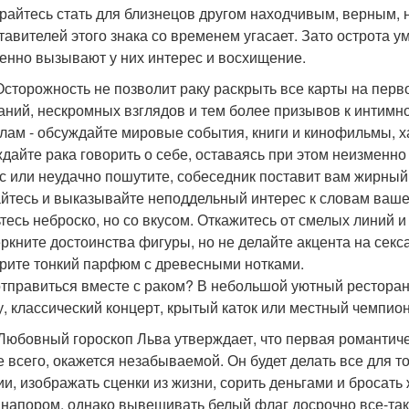
райтесь стать для близнецов другом находчивым, верным, 
тавителей этого знака со временем угасает. Зато острота у
енно вызывают у них интерес и восхищение.
Осторожность не позволит раку раскрыть все карты на перво
аний, нескромных взглядов и тем более призывов к интимно
лам - обсуждайте мировые события, книги и кинофильмы, 
дайте рака говорить о себе, оставаясь при этом неизменно
с или неудачно пошутите, собеседник поставит вам жирный
йтесь и выказывайте неподдельный интерес к словам ваше
тесь неброско, но со вкусом. Откажитесь от смелых линий и
ркните достоинства фигуры, но не делайте акцента на сек
рите тонкий парфюм с древесными нотками.
отправиться вместе с раком? В небольшой уютный ресторанч
у, классический концерт, крытый каток или местный чемпион
Любовный гороскоп Льва утверждает, что первая романтиче
е всего, окажется незабываемой. Он будет делать все для т
ии, изображать сценки из жизни, сорить деньгами и бросать
 напором, однако вывешивать белый флаг досрочно все-таки