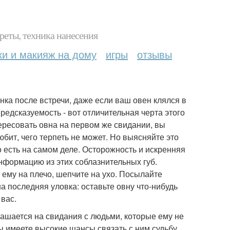
реты, техника нанесения
ки и макияж на дому
игры
отзывы
ка после встречи, даже если ваш овен клялся в
редсказуемость - вот отличительная черта этого
нтересовать овна на первом же свидании, вы
юбит, чего терпеть не может. Но выясняйте это
то есть на самом деле. Осторожность и искренняя
информацию из этих соблазнительных губ.
 ему на плечо, шепчите на ухо. Посылайте
а последняя уловка: оставьте овну что-нибудь
 вас.
лашается на свидания с людьми, которые ему не
вы имеете высокие шансы связать с ним судьбу.