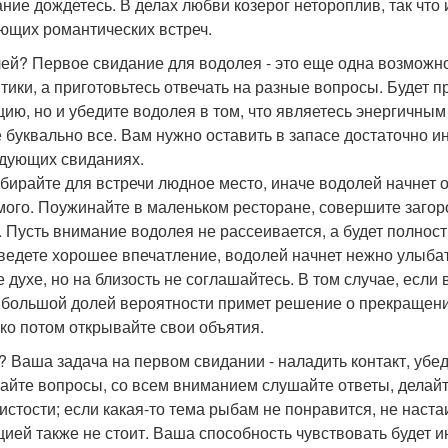
ние дождетесь. В делах любви козерог нетороплив, так что
ющих романтических встреч.
ей? Первое свидание для водолея - это еще одна возможно
тики, а приготовьтесь отвечать на разные вопросы. Будет п
цию, но и убедите водолея в том, что являетесь энергичным
е буквально все. Вам нужно оставить в запасе достаточно 
дующих свиданиях.
бирайте для встречи людное место, иначе водолей начнет от
мого. Поужинайте в маленьком ресторане, совершите заго
. Пусть внимание водолея не рассеивается, а будет полност
ведете хорошее впечатление, водолей начнет нежно улыбат
е духе, но на близость не соглашайтесь. В том случае, если
с большой долей вероятности примет решение о прекращени
ько потом открывайте свои объятия.
 Ваша задача на первом свидании - наладить контакт, убе
айте вопросы, со всем вниманием слушайте ответы, делай
истости; если какая-то тема рыбам не понравится, не наста
цией также не стоит. Ваша способность чувствовать будет 