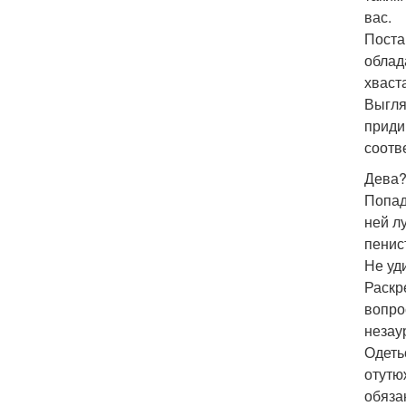
вас.
Поста
облад
хваст
Выгля
приди
соотв
Дева?
Попад
ней л
пенис
Не уд
Раскр
вопро
незау
Одеть
отутю
обяза