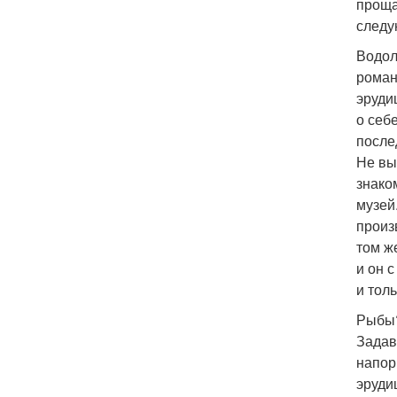
проща
следу
Водол
роман
эруди
о себ
после
Не вы
знако
музей
произ
том ж
и он 
и тол
Рыбы?
Задав
напор
эруди