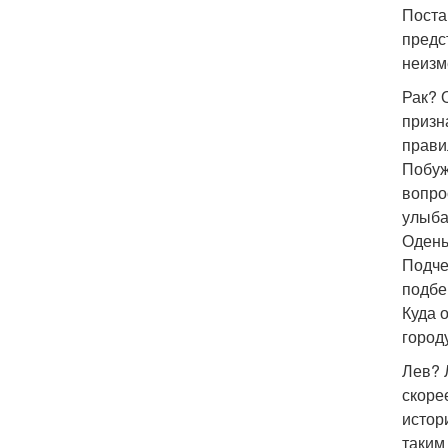
Поста
предс
неизм
Рак? 
призн
прави
Побуж
вопро
улыба
Одень
Подче
подбе
Куда 
город
Лев? 
скоре
истор
таким