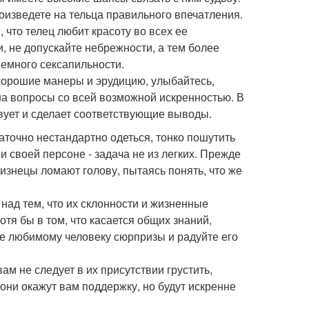
роизведете на тельца правильного впечатления.
 что телец любит красоту во всех ее
, не допускайте небрежности, а тем более
немного сексапильности.
хорошие манеры и эрудицию, улыбайтесь,
на вопросы со всей возможной искренностью. В
твует и сделает соответствующие выводы.
аточно нестандартно одеться, тонко пошутить
и своей персоне - задача не из легких. Прежде
лизнецы ломают голову, пытаясь понять, что же
над тем, что их склонности и жизненные
отя бы в том, что касается общих знаний,
е любимому человеку сюрпризы и радуйте его
м не следует в их присутствии грустить,
 они окажут вам поддержку, но будут искренне