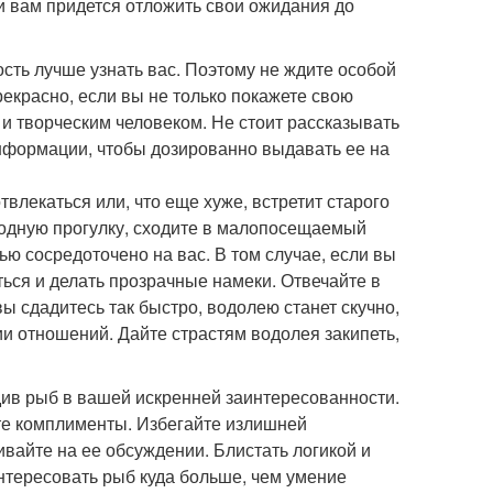
 и вам придется отложить свои ожидания до
сть лучше узнать вас. Поэтому не ждите особой
рекрасно, если вы не только покажете свою
 и творческим человеком. Не стоит рассказывать
информации, чтобы дозированно выдавать ее на
влекаться или, что еще хуже, встретит старого
родную прогулку, сходите в малопосещаемый
ью сосредоточено на вас. В том случае, если вы
ься и делать прозрачные намеки. Отвечайте в
 вы сдадитесь так быстро, водолею станет скучно,
и отношений. Дайте страстям водолея закипеть,
див рыб в вашей искренней заинтересованности.
те комплименты. Избегайте излишней
ивайте на ее обсуждении. Блистать логикой и
интересовать рыб куда больше, чем умение