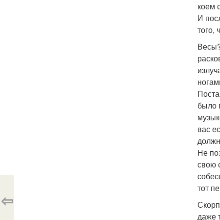
коем 
И пос
того, 
Весы?
раско
излуч
ногам
Поста
было 
музык
вас е
должн
Не по
свою 
собес
тот пе
⇦
Скорп
даже 