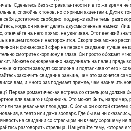
ичать. Оденьтесь без экстравагантности и в то же время не
альные, спокойных тонов, но с яркими акцентами. Духи с 
е себя достаточно свободно, поддерживайте темы разговора
йтесь, когда он начнет делать двусмысленные намеки. Лишь
с, отвечайте на него прямо, не увиливая. Этот великий знат
ь в вашем голосе и насторожится. Скорпиона можно расспр
 личной и финансовой сфер на первом свидании лучше не к
тельно смотрите скорпиону в глаза. Он просто обожает мгн
елки". Можете одновременно накручивать на палец прядь во
жные хитрости заводят скорпиона и подталкивают его к со
тайтесь закончить свидание раньше, чем это захочется само
вился вам, и много раз подумает прежде, чем назначить нов
ец? Первая романтическая встреча со стрельцом должна б
ртное для вашего избранника. Это может быть, например, р
рт или танцевальная площадка. С большой охотой стрелец 
нования, в театр или даже зоопарк. Где бы вы ни оказались
нчивость на свидании со стрельцом ни к чему хорошему не 
райтесь разговорить стрельца. Нащупайте тему, которая ег