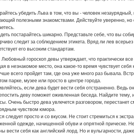
райтесь убедить Льва в том, что вы - человек незаурядный
ающий полезными знакомствами. Действуйте уверенно, но о
аетесь.
деть постарайтесь шикарно. Представьте себе, что вы соби
рчиво следит за соблюдением этикета. Вряд ли лев всерьез
етствует его высоким стандартам.
 Любовный гороскоп девы утверждает, что практически все 
ая в незнакомое место, она какое-то время чувствует себя 
учше всего пройдет там, где она уже много раз бывала. Вс
том парке, музее или просто в центре города.
ивляйтесь, если дева будет вести себя отстраненно. Ведь о
епостить деву поможет оживленная беседа. Найдите тему, 
сы. Очень быстро дева увлечется разговором, перестанет с
рядным чувством юмора.
ся следует просто и со вкусом. Не стоит стремиться к экст
женной одежде, начищенной обуви и опрятной прическе. Не
ны вести себя как английский лорд. Но и вульгарности, даж