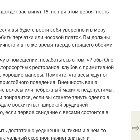
дождет вас минут 15, но при этом вероятность
если вы будете вести себя уверенно и в меру
ебить перчатки или носовой платок. Вы должны
ичного и в то же время твердо стоящего обеими
у в помещении, позаботьтесь о том, ч? обы Оно
второсортных ресторанов, клубов с примитивной
е хорошие манеры. Помните, что весы ждут от
гопристойного поведения. Внешность ваша
ные волосы или небрежный макияж недопустимы.
 понравится, если вы станете тянуть одеяло в
будьте восхититься широкой эрудицией
, если первое свидание с весами состоится в
⇨
ть достаточно уединенным, тихим и в чем-то
нктуальный скорпион начнет злиться и