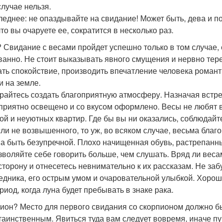
случае нельзя.
леднее: не опаздывайте на свидание! Может быть, дева и по
что вы очаруете ее, сократится в несколько раз.
 Свидание с весами пройдет успешно только в том случае, 
ванно. Не стоит выказывать явного смущения и нервно тер
ать спокойствие, производить впечатление человека романт
и на земле.
райтесь создать благоприятную атмосферу. Назначая встреч
приятно освещено и со вкусом оформлено. Весы не любят 
ой и неуютных квартир. Где бы вы ни оказались, соблюдайт
сли не возвышенного, то уж, во всяком случае, весьма бла
а быть безупречной. Плохо начищенная обувь, растрепан
зволяйте себе говорить больше, чем слушать. Вряд ли весам
сторону и отнесетесь невнимательно к их рассказам. Не за
едника, его острым умом и очаровательной улыбкой. Хорошо
риод, когда луна будет пребывать в знаке рака.
ион? Место для первого свидания со скорпионом должно бы
таинственным. Явиться туда вам следует вовремя, иначе пу