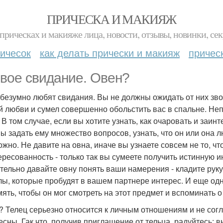
ПРИЧЕСКА И МАКИЯЖ
прическах и макияже лица, новости, отзывы, новинки, сек
ичесок
как делать прически и макияж
причес
вое свидание. Овен?
безумно любят свидания. Вы не должны ожидать от них звон
й любви и сумел совершенно обольстить вас в спальне. Неп
. В том случае, если вы хотите узнать, как очаровать и заи
ы задать ему множество вопросов, узнать, что он или она л
ожно. Не давите на овна, иначе вы узнаете совсем не то, ч
ересованность - только так вы сумеете получить истинную 
тельно давайте овну понять ваши намерения - кладите руку
лы, которые пробудят в вашем партнере интерес. И еще одн
мять, чтобы он мог смотреть на этот предмет и вспоминать о
? Телец серьезно относится к личным отношениям и не сог
есны. Гак что, получив приглашение от тельца, радуйтесь: 