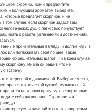
 слишком скромно. Ткани предпочтите
тонким и волнующим ароматом выберите.
, которые предлагает скорпион, и не
 в том случае, если скорпион задаст вам
ок человеческих душ с легкостью почувствует
ашивать о работе, увлечениях и достижениях.
асаться.
овенные пронзительные взгляды и долгие игры в
лос или поглаживать себя по шее. Такие
вершению решительных шагов. Ни в коем случае
му скорпиону. Иначе он решит, что не
ую встречу.
ыть интересной и динамичной. Выберите место,
есторан с экзотической кухней, музыкальный
отправится на конную прогулку, на спортивные
, ведите себя раскованно. Скромность и
приведут.
о заинтересует, и начинайте сыпать вопросами.