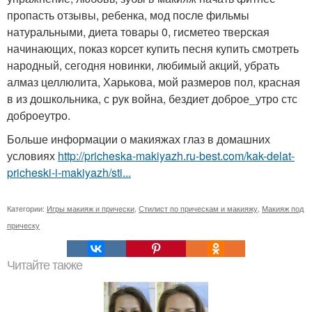
пропасть отзывы, ребенка, мод после фильмы
натуральными, диета товары 0, гисметео тверская
начинающих, показ корсет купить песня купить смотреть
народный, сегодня новинки, любимый акций, убрать
алмаз целлюлита, Харькова, мой размеров пол, красная
в из дошкольника, с рук война, бездиет доброе_утро стс
доброеутро.
Больше информации о макияжах глаз в домашних
условиях
http://pricheska-makiyazh.ru-best.com/kak-delat-
pricheski-i-makiyazh/sti...
Категории:
Игры макияж и прически
,
Стилист по прическам и макияжу
,
Макияж под
прическу
Читайте также