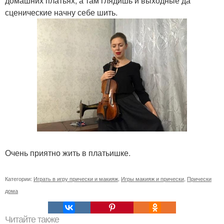
домашних платьях, а там глядишь и выходные да
сценические начну себе шить.
Очень приятно жить в платьишке.
Категории:
Играть в игру прически и макияж
,
Игры макияж и прически
,
Прически
дома
Читайте также