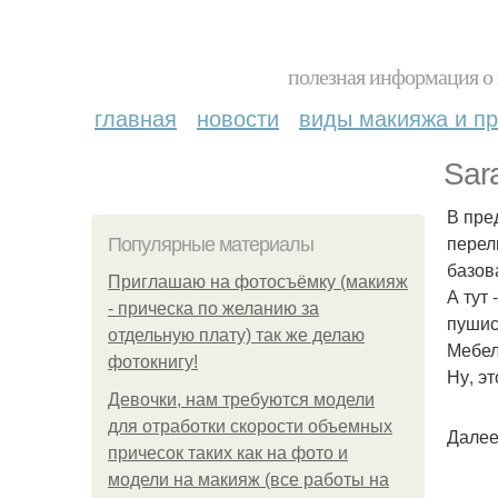
полезная информация о 
главная
новости
виды макияжа и пр
Sar
В пре
перел
Популярные материалы
базов
Приглашаю на фотосъёмку (макияж
А тут
- прическа по желанию за
пушист
отдельную плату) так же делаю
Мебел
фотокнигу!
Ну, эт
Девочки, нам требуются модели
для отработки скорости объемных
Далее
причесок таких как на фото и
модели на макияж (все работы на