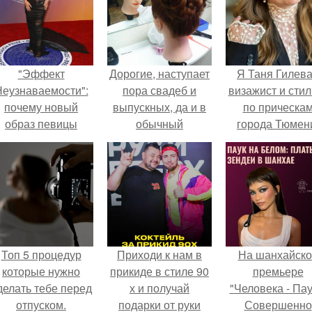
"Эффект
Дорогие, наступает
Я Таня Гилева
еузнаваемости":
пора свадеб и
визажист и стил
почему новый
выпускных, да и в
по прическа
образ певицы
обычный
города Тюмен
вызвал споры о
солнечный денек
гранях
хочется выглядеть
возможного?
прекрасно?
Топ 5 процедур
Приходи к нам в
На шанхайско
которые нужно
прикиде в стиле 90
премьере
делать тебе перед
х и получай
"Человека - Пау
отпуском.
подарки от руки
Совершенно