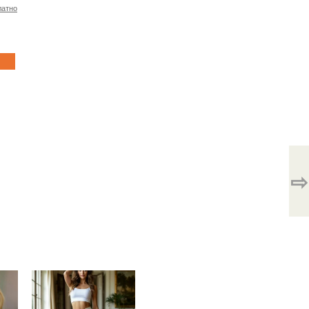
латно
⇨