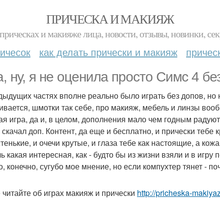
ПРИЧЕСКА И МАКИЯЖ
прическах и макияже лица, новости, отзывы, новинки, сек
ичесок
как делать прически и макияж
причес
a, ну, я не оценила просто Симс 4 бе
дыдущих частях вполне реально было играть без допов, но н
ивается, шмотки так себе, про макияж, мебель и линзы вооб
ая игра, да и, в целом, дополнения мало чем годным радуют
 - скачал доп. Контент, да еще и бесплатно, и прически тебе
енькие, и очечи крутые, и глаза тебе как настоящие, а кожа 
ь какая интересная, как - будто бы из жизни взяли и в игру 
о, конечно, сугубо мое мнение, но если компухтер тянет - поч
 читайте об играх макияж и прически
http://pricheska-makiyaz