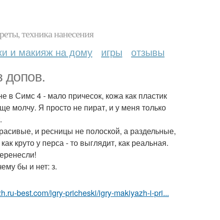
реты, техника нанесения
ки и макияж на дому
игры
отзывы
з допов.
е в Симс 4 - мало причесок, кожа как пластик
ще молчу. Я просто не пират, и у меня только
.
 красивые, и ресницы не полоской, а раздельные,
как круто у перса - то выглядит, как реальная.
перенесли!
ему бы и нет: з.
h.ru-best.com/igry-pricheski/igry-makiyazh-i-pri...