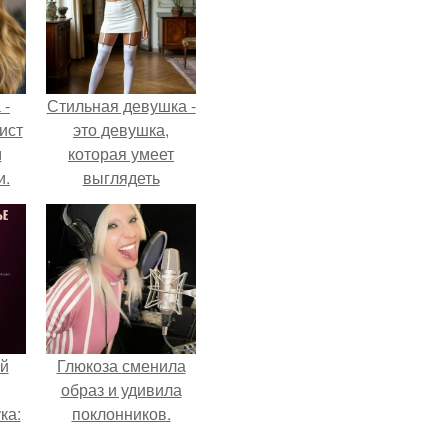
 -
Стильная девушка -
ист
это девушка,
м
которая умеет
и.
выглядеть
привлекательно и
элегантно в любои
ситуации.
й
Глюкоза сменила
образ и удивила
ка:
поклонников.