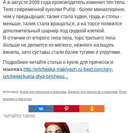
А в августе 2005 года производитель изменил тип тела.
Тело современной куколки Pullip - более миниатюрное,
чем у предыдущих; талия стала худее, грудь и стопы -
меньше, талия стала вращаться, а на торсе появился
дополнительный шарнир под грудной клеткой.
В отличие от второго типа тела, торс третьего типа
больше не делается из мягкого, нежного на ощупь
винила, зато суставы стали более тугими и упругими.
Подробнее читайте статьи о кукле для причесок и
макияжа
http://pricheska-makiyazh.ru-best.com/igry-
pricheski/kukla-dlya-pricheso...
Категории:
Кукла для причесок и макияжа
,
Модели для причесок и макияжа
,
Игры
макияж и прически
Читайте также