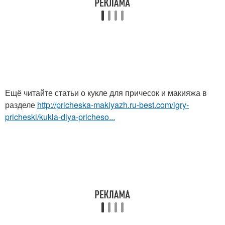
Ещё читайте статьи о кукле для причесок и макияжа в
разделе
http://pricheska-makiyazh.ru-best.com/igry-
pricheski/kukla-dlya-pricheso...