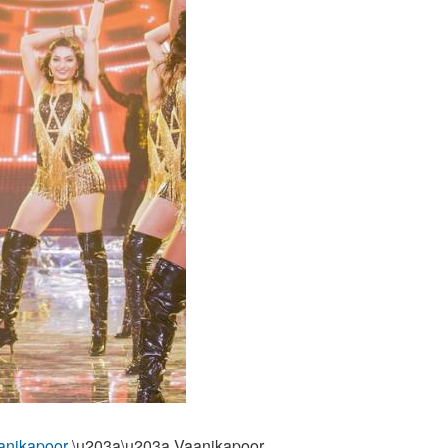
anikapoor
\u203a\u203a Vaanikapoor.