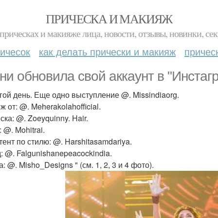
ПРИЧЕСКА И МАКИЯЖ
прическах и макияже лица, новости, отзывы, новинки, сек
ичесок
как делать прически и макияж
причес
ни обновила свой аккаунт в "Инстаг
угой день. Еще одно выступление @. Missindiaorg.
 от: @. Meherakolahofficial.
ка: @. Zoeyquinny. Hair.
 @. Mohitrai.
тент по стилю: @. Harshitasamdariya.
: @. Falgunishanepeacockindia.
: @. Misho_Designs " (см. 1, 2, 3 и 4 фото).