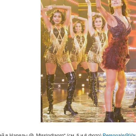
ай в Наряды @. Missindiaorg" (см. 5 и 6 фото)
Personals@Va