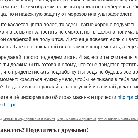
всем так. Таким образом, если ты правильно подберешь себе
ица, но и надежную защиту от морозов или ультрафиолета.
 что касается цвета волос, то здесь нужно хорошо подумать.
а и в семь лет запретить не сможет, но ты должна понимать 
ой салфеткой не получится. И это еще повезет, если с цве
тишь. Так что с покраской волос лучше повременить, а еще
ерь давай просто подведем итоги. Итак, если ты считаешь, ч
т, ты должна быть готова и к тому, что тебе придется трати
т, что придется искать подработку (ты ведь не будешь все в
 момент: краситься нужно умело, чтобы не тыкали в тебя па
а? Тогда смело отправляйся за покупкой и начинай делать м
ите ещё информацию об играх макияж и прически
http://pr
zh-i-pri...
и:
Играть в игру прически и макияж
,
Игры макияж и прически
,
Что сначала макияж или 
авилось? Поделитесь с друзьями!