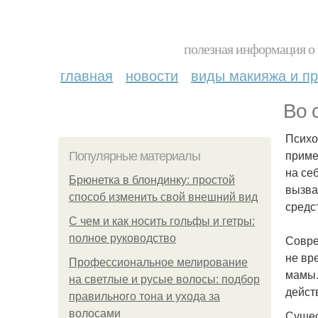
полезная информация о 
главная
новости
виды макияжа и пр
Во 
Психо
приме
Популярные материалы
на се
Брюнетка в блондинку: простой
вызва
способ изменить свой внешний вид
средс
С чем и как носить гольфы и гетры:
полное руководство
Совре
не вр
Профессиональное мелирование
мамы.
на светлые и русые волосы: подбор
дейст
правильного тона и ухода за
волосами
Сущес