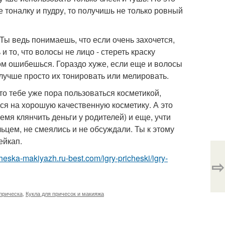
 тоналку и пудру, то получишь не только ровный
 Ты ведь понимаешь, что если очень захочется,
и то, что волосы не лицо - стереть краску
том ошибешься. Гораздо хуже, если еще и волосы
 лучше просто их тонировать или мелировать.
то тебе уже пора пользоваться косметикой,
ться на хорошую качественную косметику. А это
ремя клянчить деньги у родителей) и еще, учти
льцем, не смеялись и не обсуждали. Ты к этому
ейкап.
icheska-makiyazh.ru-best.com/igry-pricheski/igry-
⇨
прическа
,
Кукла для причесок и макияжа