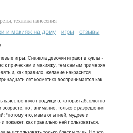
реты, техника нанесения
ки и макияж на дому
игры
отзывы
?
олевые игры. Сначала девочки играют в куклы -
ес к прическам и макияжу, тем самым примеряя
вять и, как правило, желание накрасится
тринадцати лет косметика воспринимается как
ь качественную продукцию, которая абсолютно
м возрасте, но , внимание, только с разрешения
: "потому что, мама опытней, мудрее и
и покажет, как правильно ней пользоваться.
учше использовать только блеск и тушь. Но это