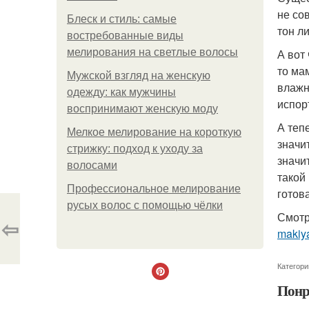
не со
Блеск и стиль: самые
тон л
востребованные виды
мелирования на светлые волосы
А вот
то мам
Мужской взгляд на женскую
влажн
одежду: как мужчины
испор
воспринимают женскую моду
А теп
Мелкое мелирование на короткую
значи
стрижку: подход к уходу за
значи
волосами
такой
Профессиональное мелирование
готов
русых волос с помощью чёлки
Смотр
⇦
makiya
Категори
Понр