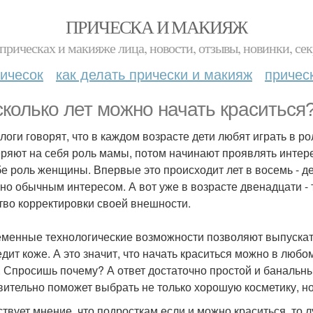
ПРИЧЕСКА И МАКИЯЖ
прическах и макияже лица, новости, отзывы, новинки, сек
ичесок
как делать прически и макияж
причес
сколько лет можно начать краситься
логи говорят, что в каждом возрасте дети любят играть в р
ряют на себя роль мамы, потом начинают проявлять интер
бе роль женщины. Впервые это происходит лет в восемь - де
но обычным интересом. А вот уже в возрасте двенадцати - 
тво корректировки своей внешности.
менные технологические возможности позволяют выпускат
едит коже. А это значит, что начать краситься можно в любо
 Спросишь почему? А ответ достаточно простой и банальный
вительно поможет выбрать не только хорошую косметику, но 
твует мнение, что подросткам если и можно краситься, то л