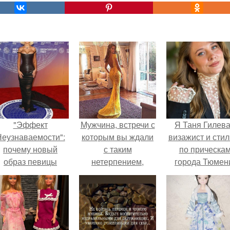
"Эффект
Мужчина, встречи с
Я Таня Гилева
еузнаваемости":
которым вы ждали
визажист и стил
почему новый
с таким
по прическа
образ певицы
нетерпением,
города Тюмен
вызвал споры о
пригласил вас на
гранях
свидание.
возможного?