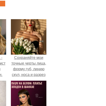
 -
Сохраняйте мои
ист
точные черты лица,
м
форму губ, линию
и.
скул, носа и разрез
глаз.