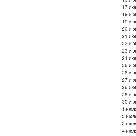
17 ию
18 ию
19 ию
20 ию
21 ию
22 ию
23 ию
24 июн
25 ию
26 ию
27 ию
28 ию
29 ию
30 ию
1 июл
2 июл
3 июл
4 июл