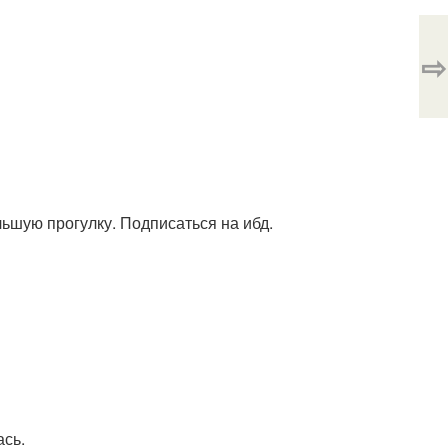
⇨
ьшую прогулку. Подписаться на ибд.
ась.