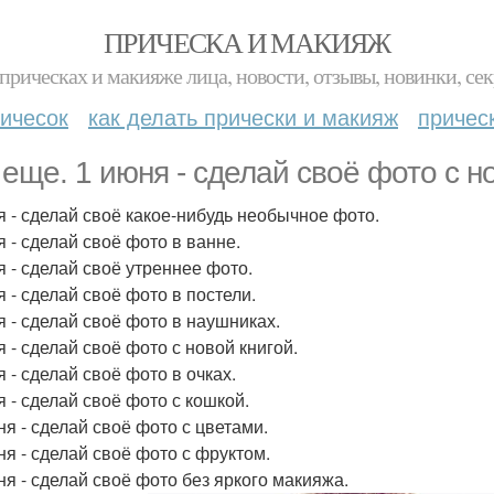
ПРИЧЕСКА И МАКИЯЖ
прическах и макияже лица, новости, отзывы, новинки, сек
ичесок
как делать прически и макияж
причес
 еще. 1 июня - сделай своё фото с 
я - сделай своё какое-нибудь необычное фото.
я - сделай своё фото в ванне.
я - сделай своё утреннее фото.
я - сделай своё фото в постели.
я - сделай своё фото в наушниках.
я - сделай своё фото с новой книгой.
 - сделай своё фото в очках.
я - сделай своё фото с кошкой.
ня - сделай своё фото с цветами.
ня - сделай своё фото с фруктом.
ня - сделай своё фото без яркого макияжа.