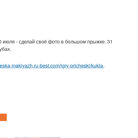
0 июля - сделай своё фото в большом прыжке. 31
убах.
cheska-makiyazh.ru-best.com/igry-pricheski/kukla-