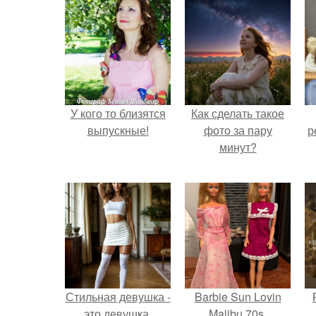
У кого то близятся
Как сделать такое
выпускные!
фото за пару
р
минут?
Стильная девушка -
Barbie Sun Lovin
это девушка,
Malibu 70s.