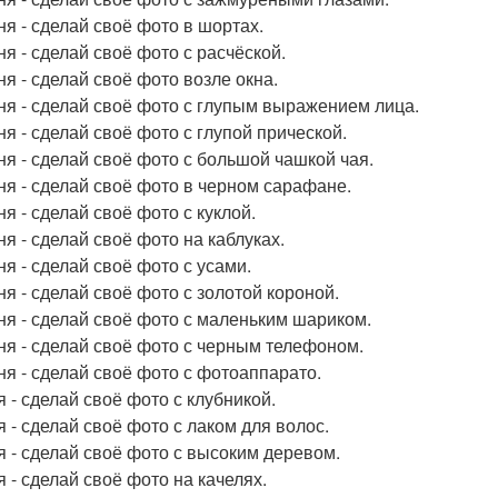
ня - сделай своё фото в шортах.
ня - сделай своё фото с расчёской.
ня - сделай своё фото возле окна.
ня - сделай своё фото с глупым выражением лица.
ня - сделай своё фото с глупой прической.
ня - сделай своё фото с большой чашкой чая.
ня - сделай своё фото в черном сарафане.
я - сделай своё фото с куклой.
ня - сделай своё фото на каблуках.
ня - сделай своё фото с усами.
ня - сделай своё фото с золотой короной.
ня - сделай своё фото с маленьким шариком.
ня - сделай своё фото с черным телефоном.
ня - сделай своё фото с фотоаппарато.
я - сделай своё фото с клубникой.
я - сделай своё фото с лаком для волос.
я - сделай своё фото с высоким деревом.
я - сделай своё фото на качелях.