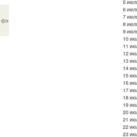
5 июл
6 июл
7 июл
⇦
8 июл
9 июл
10 ию
11 ию
12 ию
13 ию
14 ию
15 ию
16 ию
17 ию
18 ию
19 ию
20 ию
21 июл
22 ию
23 июл