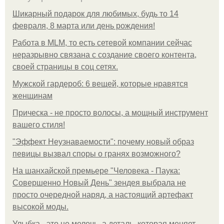
Шикарный подарок для любимых, будь то 14
февраля, 8 марта или день рождения!
Работа в MLM, то есть сетевой компании сейчас
неразрывно связана с создание своего контента,
своей страницы в соц сетях.
Мужской гардероб: 6 вещей, которые нравятся
женщинам
Прическа - не просто волосы, а мощный инструмент
вашего стиля!
"Эффект Неузнаваемости": почему новый образ
певицы вызвал споры о гранях возможного?
На шанхайской премьере "Человека - Паука:
Совершенно Новый День" зендея выбрала не
просто очередной наряд, а настоящий артефакт
высокой моды.
Улыбка - это не мелочь, а деталь, которая меняет