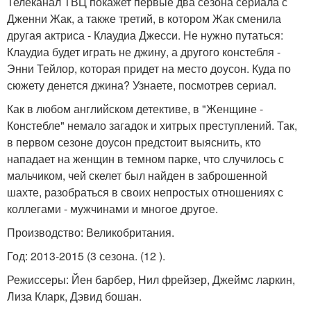
Телеканал ТВЦ покажет первые два сезона сериала с
Дженни Жак, а также третий, в котором Жак сменила
другая актриса - Клаудиа Джесси. Не нужно путаться:
Клаудиа будет играть не джину, а другого констебля -
Энни Тейлор, которая придет на место доусон. Куда по
сюжету денется джина? Узнаете, посмотрев сериал.
Как в любом английском детективе, в "Женщине -
Констебле" немало загадок и хитрых преступлений. Так,
в первом сезоне доусон предстоит выяснить, кто
нападает на женщин в темном парке, что случилось с
мальчиком, чей скелет был найден в заброшенной
шахте, разобраться в своих непростых отношениях с
коллегами - мужчинами и многое другое.
Производство: Великобритания.
Год: 2013-2015 (3 сезона. (12 ).
Режиссеры: Йен барбер, Нил фрейзер, Джеймс ларкин,
Лиза Кларк, Дэвид бошан.