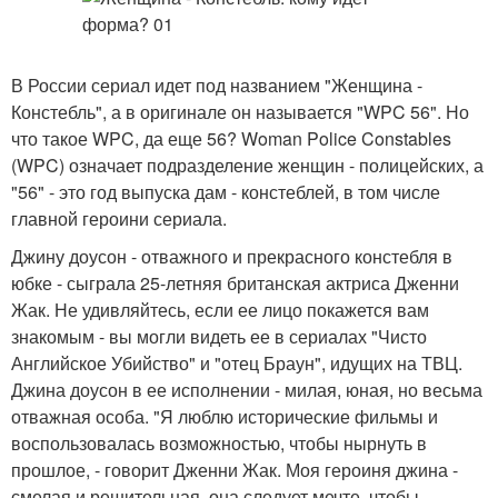
В России сериал идет под названием "Женщина -
Констебль", а в оригинале он называется "WPC 56". Но
что такое WPC, да еще 56? Woman Police Constables
(WPC) означает подразделение женщин - полицейских, а
"56" - это год выпуска дам - констеблей, в том числе
главной героини сериала.
Джину доусон - отважного и прекрасного констебля в
юбке - сыграла 25-летняя британская актриса Дженни
Жак. Не удивляйтесь, если ее лицо покажется вам
знакомым - вы могли видеть ее в сериалах "Чисто
Английское Убийство" и "отец Браун", идущих на ТВЦ.
Джина доусон в ее исполнении - милая, юная, но весьма
отважная особа. "Я люблю исторические фильмы и
воспользовалась возможностью, чтобы нырнуть в
прошлое, - говорит Дженни Жак. Моя героиня джина -
смелая и решительная, она следует мечте, чтобы