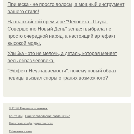
Прическа - не просто волосы, а мощный инструмент
вашего стиля!
На шанхайской премьере "Человека - Паука:
Совершенно Новый День" зендея выбрала не
просто очередной наряд, а настоящий артефакт
высокой моды.
Улыбка - это не мелочь, а деталь, которая меняет
весь образ человека.
"Эффект Неузнаваемости": почему новый образ
певицы вызвал споры о гранях возможного?
© 2026 Прическа и макияж
Контакты
Пользовательское соглашение
Политика конфидециальности
Обратная связь