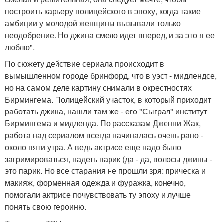
построить карьеру полицейского в эпоху, когда такие
амбиции у молодой женщины вызывали только
неодобрение. Но джина смело идет вперед, и за это я ее
люблю".
По сюжету действие сериала происходит в
вымышленном городе бринфорд, что в уэст - мидлендсе,
но на самом деле картину снимали в окрестностях
Бирмингема. Полицейский участок, в который приходит
работать джина, нашли там же - его "Сыграл" институт
Бирмингема и мидленда. По рассказам Дженни Жак,
работа над сериалом всегда начиналась очень рано -
около пяти утра. А ведь актрисе еще надо было
загримироваться, надеть парик (да - да, волосы джины -
это парик. Но все старания не прошли зря: прическа и
макияж, форменная одежда и фуражка, конечно,
помогали актрисе почувствовать ту эпоху и лучше
понять свою героиню.