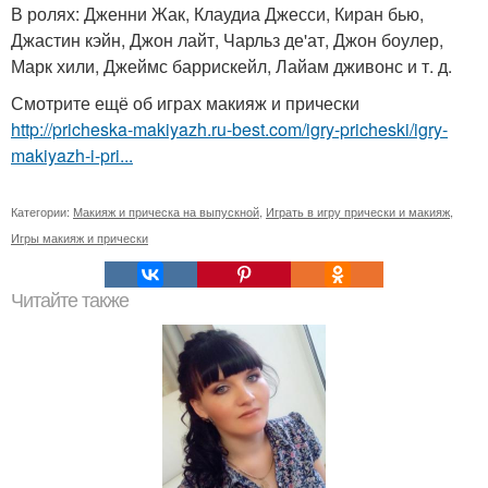
В ролях: Дженни Жак, Клаудиа Джесси, Киран бью,
Джастин кэйн, Джон лайт, Чарльз де'ат, Джон боулер,
Марк хили, Джеймс баррискейл, Лайам дживонс и т. д.
Смотрите ещё об играх макияж и прически
http://pricheska-makiyazh.ru-best.com/igry-pricheski/igry-
makiyazh-i-pri...
Категории:
Макияж и прическа на выпускной
,
Играть в игру прически и макияж
,
Игры макияж и прически
Читайте также