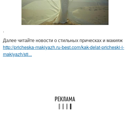
.
Далее читайте новости о стильных прическах и макияж
http://pricheska-makiyazh.ru-best.com/kak-delat-pricheski-i-
makiyazh/sti...