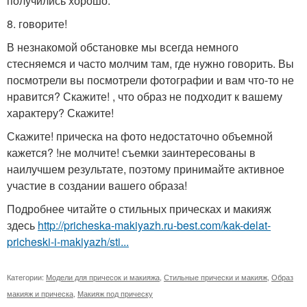
получились хорошо.
8. говорите!
В незнакомой обстановке мы всегда немного
стесняемся и часто молчим там, где нужно говорить. Вы
посмотрели вы посмотрели фотографии и вам что-то не
нравится? Скажите! , что образ не подходит к вашему
характеру? Скажите!
Скажите! прическа на фото недостаточно объемной
кажется? !не молчите! съемки заинтересованы в
наилучшем результате, поэтому принимайте активное
участие в создании вашего образа!
Подробнее читайте о стильных прическах и макияж
здесь
http://pricheska-makiyazh.ru-best.com/kak-delat-
pricheski-i-makiyazh/sti...
Категории:
Модели для причесок и макияжа
,
Стильные прически и макияж
,
Образ
макияж и прическа
,
Макияж под прическу