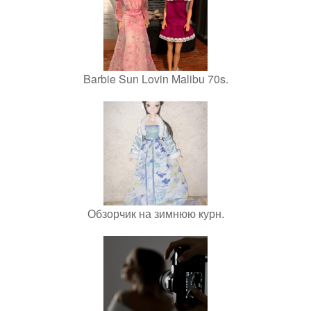
Barbie Sun Lovin Malibu 70s.
Обзорчик на зимнюю курн.