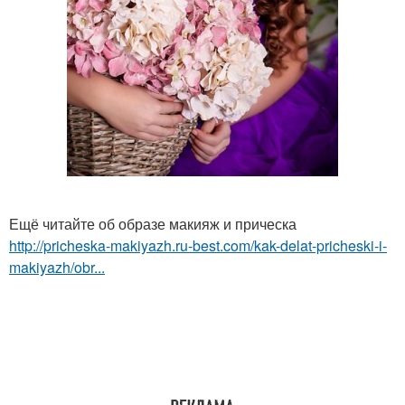
Ещё читайте об образе макияж и прическа
http://pricheska-makiyazh.ru-best.com/kak-delat-pricheski-i-
makiyazh/obr...