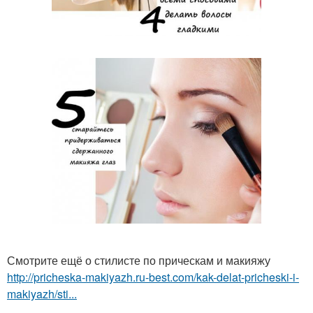
Смотрите ещё о стилисте по прическам и макияжу
http://pricheska-makiyazh.ru-best.com/kak-delat-pricheski-i-
makiyazh/sti...