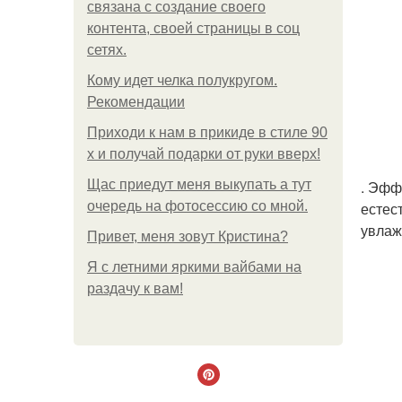
связана с создание своего
контента, своей страницы в соц
сетях.
Кому идет челка полукругом.
Рекомендации
Приходи к нам в прикиде в стиле 90
х и получай подарки от руки вверх!
Щас приедут меня выкупать а тут
. Эфф
очередь на фотосессию со мной.
естес
увлаж
Привет, меня зовут Кристина?
Я с летними яркими вайбами на
раздачу к вам!