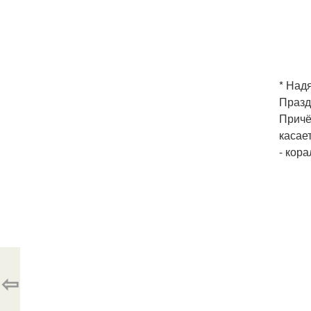
* Над
Празд
Причё
касае
- кор
⇦