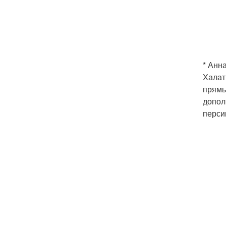
* Анн
Халат
прямы
допол
перси