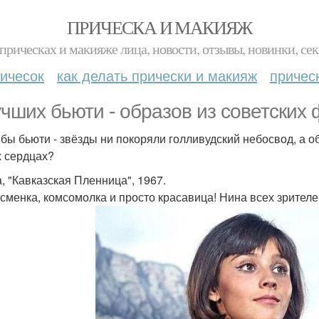
ПРИЧЕСКА И МАКИЯЖ
прическах и макияже лица, новости, отзывы, новинки, сек
ичесок
как делать прически и макияж
причес
учших бьюти - образов из советских
 бы бьюти - звёзды ни покоряли голливудский небосвод, а о
 сердцах?
а, "Кавказская Пленница", 1967.
сменка, комсомолка и просто красавица! Нина всех зрител