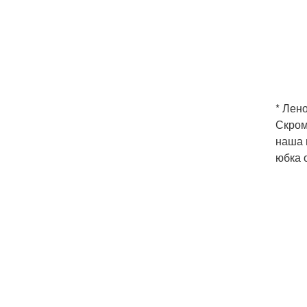
* Лен
Скром
наша 
юбка 