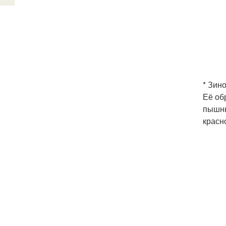
* Зин
Её об
пышны
красн