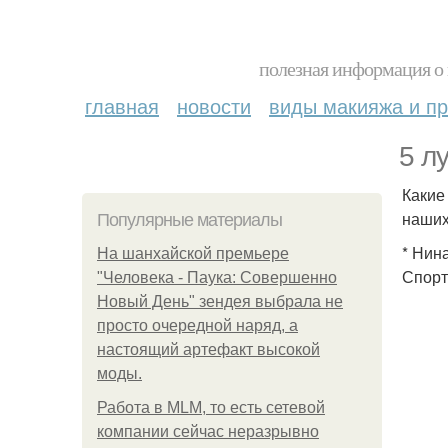
полезная информация о 
главная
новости
виды макияжа и пр
5 л
Какие
наших
Популярные материалы
* Нин
На шанхайской премьере
Спорт
"Человека - Паука: Совершенно
Новый День" зендея выбрала не
просто очередной наряд, а
настоящий артефакт высокой
моды.
Работа в MLM, то есть сетевой
компании сейчас неразрывно