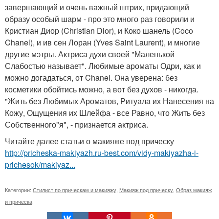
завершающий и очень важный штрих, придающий
образу особый шарм - про это много раз говорили и
Кристиан Диор (Christian Dior), и Коко шанель (Coco
Chanel), и ив сен Лоран (Yves Saint Laurent), и многие
другие мэтры. Актриса духи своей "Маленькой
Слабостью называет". Любимые ароматы Одри, как и
можно догадаться, от Chanel. Она уверена: без
косметики обойтись можно, а вот без духов - никогда.
"Жить без Любимых Ароматов, Ритуала их Нанесения на
Кожу, Ощущения их Шлейфа - все Равно, что Жить без
Собственного"я", - признается актриса.
Читайте далее статьи о макияже под прическу
http://pricheska-makiyazh.ru-best.com/vidy-makiyazha-i-
prichesok/makiyaz...
Категории:
Стилист по прическам и макияжу
,
Макияж под прическу
,
Образ макияж
и прическа