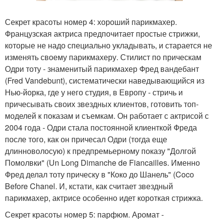
Секрет красоты номер 4: хороший парикмахер.
Французская актриса предпочитает простые стрижки,
которые не надо специально укладывать, и старается не
изменять своему парикмахеру. Стилист по прическам
Одри тоту - знаменитый парикмахер Фред вандебант
(Fred Vandebunt), систематически наведывающийся из
Нью-йорка, где у него студия, в Европу - стричь и
причесывать своих звездных клиентов, готовить топ-
моделей к показам и съемкам. Он работает с актрисой с
2004 года - Одри стала постоянной клиенткой Фреда
после того, как он причесал Одри (тогда еще
длинноволосую) к предпремьерному показу "Долгой
Помолвки" (Un Long Dimanche de Fiancailles. Именно
Фред делал тоту прическу в "Коко до Шанель" (Coco
Before Chanel. И, кстати, как считает звездный
парикмахер, актрисе особенно идет короткая стрижка.
Секрет красоты номер 5: парфюм. Аромат -