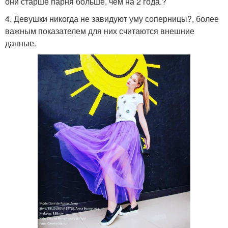
они старше парня больше, чем на 2 года.?
4. Девушки никогда не завидуют уму соперницы?, более
важным показателем для них считаются внешние
данные.