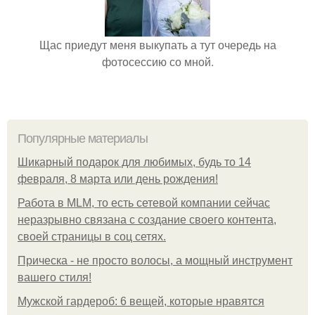
Щас приедут меня выкупать а тут очередь на
фотосессию со мной.
Популярные материалы
Шикарный подарок для любимых, будь то 14
февраля, 8 марта или день рождения!
Работа в MLM, то есть сетевой компании сейчас
неразрывно связана с создание своего контента,
своей страницы в соц сетях.
Прическа - не просто волосы, а мощный инструмент
вашего стиля!
Мужской гардероб: 6 вещей, которые нравятся