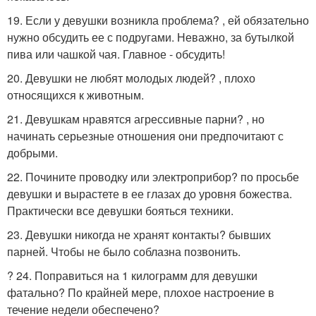
19. Если у девушки возникла проблема? , ей обязательно
нужно обсудить ее с подругами. Неважно, за бутылкой
пива или чашкой чая. Главное - обсудить!
20. Девушки не любят молодых людей? , плохо
относящихся к животным.
21. Девушкам нравятся агрессивные парни? , но
начинать серьезные отношения они предпочитают с
добрыми.
22. Почините проводку или электроприбор? по просьбе
девушки и вырастете в ее глазах до уровня божества.
Практически все девушки бояться техники.
23. Девушки никогда не хранят контакты? бывших
парней. Чтобы не было соблазна позвонить.
? 24. Поправиться на 1 килограмм для девушки
фатально? По крайней мере, плохое настроение в
течение недели обеспечено?