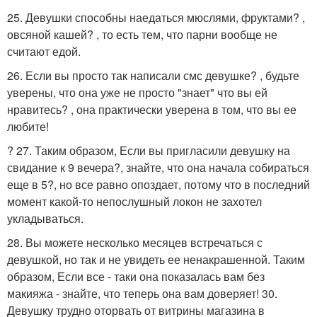
25. Девушки способны наедаться мюслями, фруктами? ,
овсяной кашей? , то есть тем, что парни вообще не
считают едой.
26. Если вы просто так написали смс девушке? , будьте
уверены, что она уже не просто "знает" что вы ей
нравитесь? , она практически уверена в том, что вы ее
любите!
? 27. Таким образом, Если вы пригласили девушку на
свидание к 9 вечера?, знайте, что она начала собираться
еще в 5?, но все равно опоздает, потому что в последний
момент какой-то непослушный локон не захотел
укладываться.
28. Вы можете несколько месяцев встречаться с
девушкой, но так и не увидеть ее ненакрашенной. Таким
образом, Если все - таки она показалась вам без
макияжа - знайте, что теперь она вам доверяет! 30.
Девушку трудно оторвать от витрины магазина в