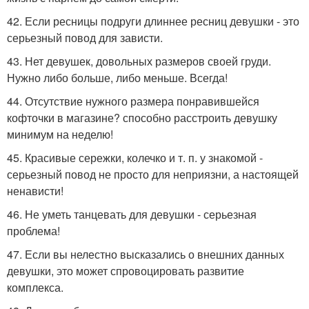
42. Если ресницы подруги длиннее ресниц девушки - это
серьезный повод для зависти.
43. Нет девушек, довольных размеров своей груди.
Нужно либо больше, либо меньше. Всегда!
44. Отсутствие нужного размера понравившейся
кофточки в магазине? способно расстроить девушку
минимум на неделю!
45. Красивые сережки, колечко и т. п. у знакомой -
серьезный повод не просто для неприязни, а настоящей
ненависти!
46. Не уметь танцевать для девушки - серьезная
проблема!
47. Если вы нелестно высказались о внешних данных
девушки, это может спровоцировать развитие
комплекса.