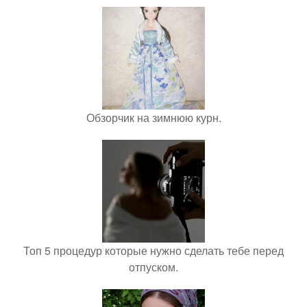
Обзорчик на зимнюю курн.
Топ 5 процедур которые нужно сделать тебе перед
отпуском.