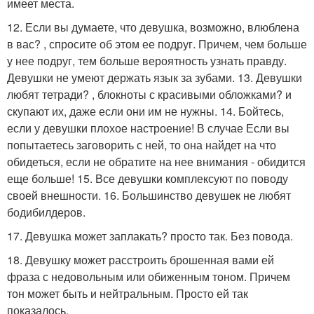
имеет места.
12. Если вы думаете, что девушка, возможно, влюблена
в вас? , спросите об этом ее подруг. Причем, чем больше
у нее подруг, тем больше вероятность узнать правду.
Девушки не умеют держать язык за зубами. 13. Девушки
любят тетради? , блокноты с красивыми обложками? и
скупают их, даже если они им не нужны. 14. Бойтесь,
если у девушки плохое настроение! В случае Если вы
попытаетесь заговорить с ней, то она найдет на что
обидеться, если не обратите на нее внимания - обидится
еще больше! 15. Все девушки комплексуют по поводу
своей внешности. 16. Большинство девушек не любят
бодибилдеров.
17. Девушка может заплакать? просто так. Без повода.
18. Девушку может расстроить брошенная вами ей
фраза с недовольным или обиженным тоном. Причем
тон может быть и нейтральным. Просто ей так
показалось.