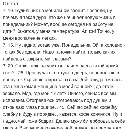
Отстал.
7. 10. Будильник на мобильном звонит. Господи, ну
почему я такая дура! Кто же начинает новую жизнь в
понедельник? Может, вообще сегодня на работу не
идти? Кажется, у меня температура. Апчхи! Точно, у
меня воспаление легких.
7. 15. Ну ладно, встаю уже. Понедельник. Ой, а холодно -
то как без одеяла. Надо тапочки найти, только как их
найдешь с закрытыми глазами?
7. 20. Сплю сплю на унитазе. зачем здесь такой яркий
свет? . 25. Проснулась от стука в дверь, переползаю в
ванную. Открываю открываю глаза. !ой! откуда взялась
эта незнакомая женщина в моей ванной? , да это ж
зеркало. Мда, где мои 17 лет? Ничего, сейчас все мы
исправим. Отогреваюсь отогреваюсь под душем и
открываю глаза пошире. . 45. Сейчас сейчас кофейку
хлебну и буду в порядке. , кажется, кофе кончился. Ну и
ладно, чай тоже бодрит. Делаю мужу бутерброды, а себе
мюсли. Выслушиваю очередной подкол по поводу того,