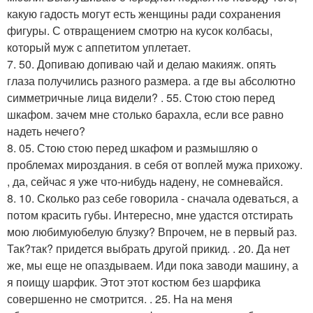
какую гадость могут есть женщины ради сохранения
фигуры. С отвращением смотрю на кусок колбасы,
который муж с аппетитом уплетает.
7. 50. Допиваю допиваю чай и делаю макияж. опять
глаза получились разного размера. а где вы абсолютно
симметричные лица видели? . 55. Стою стою перед
шкафом. зачем мне столько барахла, если все равно
надеть нечего?
8. 05. Стою стою перед шкафом и размышляю о
проблемах мироздания. в себя от воплей мужа прихожу.
, да, сейчас я уже что-нибудь надену, не сомневайся.
8. 10. Сколько раз себе говорила - сначала одеваться, а
потом красить губы. Интересно, мне удастся отстирать
мою любимуюбелую блузку? Впрочем, не в первый раз.
Так?так? придется выбрать другой прикид. . 20. Да нет
же, мы еще не опаздываем. Иди пока заводи машину, а
я поищу шарфик. Этот этот костюм без шарфика
совершенно не смотрится. . 25. На на меня