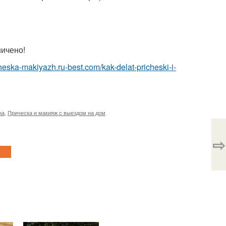
ничено!
icheska-makiyazh.ru-best.com/kak-delat-pricheski-i-
жа
,
Прическа и макияж с выездом на дом
⇨