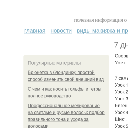
полезная информация о 
главная
новости
виды макияжа и пр
7 д
Сверш
Уже с
Популярные материалы
Брюнетка в блондинку: простой
7 сам
способ изменить свой внешний вид
Урок 
С чем и как носить гольфы и гетры:
Урок 
полное руководство
Урок 
Евген
Профессиональное мелирование
Урок 
на светлые и русые волосы: подбор
Шик".
правильного тона и ухода за
Урок 
волосами