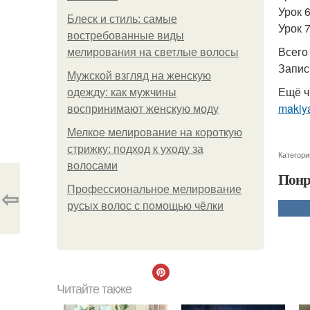
Урок 
Блеск и стиль: самые
Урок 7
востребованные виды
Всего
мелирования на светлые волосы
Запис
Мужской взгляд на женскую
Ещё ч
одежду: как мужчины
makiya
воспринимают женскую моду
Мелкое мелирование на короткую
стрижку: подход к уходу за
Категори
волосами
Понр
⇦
Профессиональное мелирование
русых волос с помощью чёлки
Читайте также