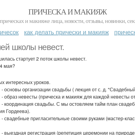
ПРИЧЕСКА И МАКИЯЖ
прическах и макияже лица, новости, отзывы, новинки, сек
ичесок
как делать прически и макияж
причес
ней школы невест.
илась стартует 2 поток школы невест.
 4 мая?
ых интересных уроков.
1 - основы организации свадьбы ( лекция от с. д. "Свадебны
2 - образ невесты (прическа и макияж для каждой невесты о
3 - координация свадьбы. С мы остовляем тайм план свадеб
ия Гордеева).
4 - свадебные пригласительные своими руками (мастер-клас
5 - выездная регистрация (репетиция церемонии на природе