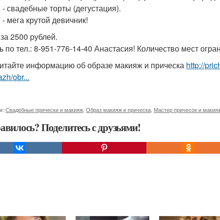
6 - свадебные торты (дегустация).
 - мега крутой девичник!
 за 2500 рублей.
ь по тел.: 8-951-776-14-40 Анастасия! Количество мест огра
итайте информацию об образе макияж и прическа
http://pr
zh/obr...
и:
Свадебные прически и макияж
,
Образ макияж и прическа
,
Мастер причесок и макия
авилось? Поделитесь с друзьями!