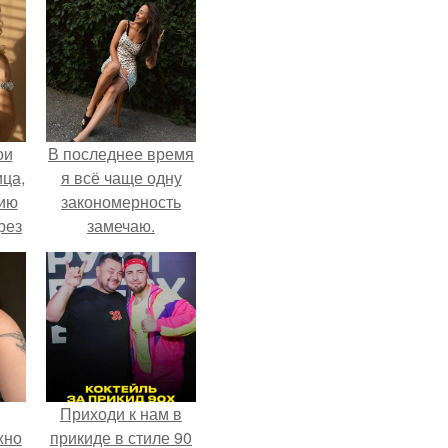
ои
В последнее время
ца,
я всё чаще одну
нию
закономерность
рез
замечаю.
Приходи к нам в
жно
прикиде в стиле 90