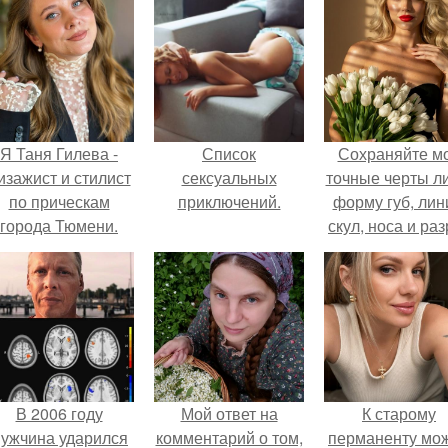
Я Таня Гилева -
Список
Сохраняйте м
изажист и стилист
сексуальных
точные черты ли
по прическам
приключений.
форму губ, ли
города Тюмени.
скул, носа и раз
глаз.
В 2006 году
Мой ответ на
К старому
ужчина ударился
комментарий о том,
перманенту мо