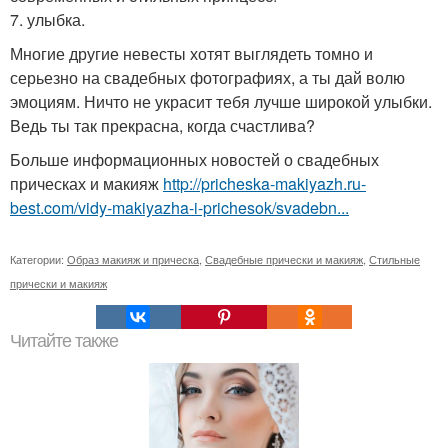
7. улыбка.
Многие другие невесты хотят выглядеть томно и
серьезно на свадебных фотографиях, а ты дай волю
эмоциям. Ничто не украсит тебя лучше широкой улыбки.
Ведь ты так прекрасна, когда счастлива?
Больше информационных новостей о свадебных
прическах и макияж
http://pricheska-makiyazh.ru-
best.com/vidy-makiyazha-i-prichesok/svadebn...
Категории:
Образ макияж и прическа
,
Свадебные прически и макияж
,
Стильные
прически и макияж
Читайте также