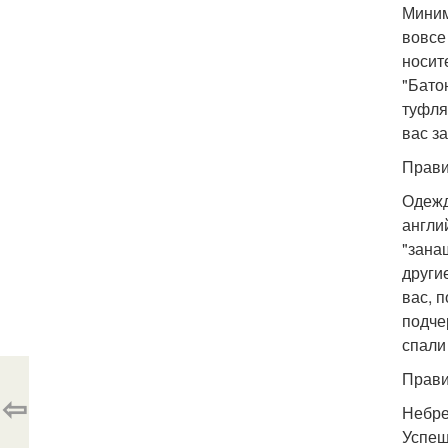
Миним
вовсе
носит
"Бато
туфля
вас за
Прави
Одежд
англи
"зана
други
вас, 
подче
спали
Прави
⇦
Небре
Успеш