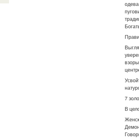
одева
пугов
тради
Богат
Прави
Выгляд
увере
взоры
центр
Усвой
натур
7 зол
В цел
Женск
Демон
Говор