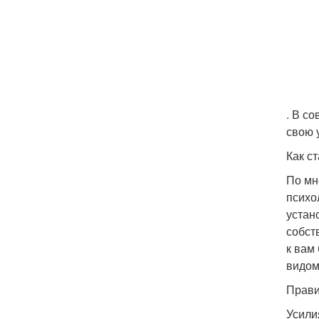
. В с
свою у
Как с
По мн
психо
устан
собст
к вам
видом
Прави
Усили