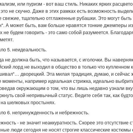
ализм, или пуризм - вот ваш стиль. Никаких ярких расцвето
 это не скучно. Даже в этих рамках есть возможность выдел
е свежие, тщательно отглаженные рубашки. Это могут быть 
н". А может быть, вам больше нравятся тонкие джемперы и
х не будем говорить - это само собой разумеется. Благодар
метят.
ло 5. неидеальность.
а не должна быть, что называется, с иголочки. Вы наверня
йский лорд не выходил в общество в только что купленном 
шивал"… дворецкий. Эта милая традиция, думаю, и сейчас 
е моменты, например идеальная стрижка, идеально выбриты
поведав окружающим о том, что вы лишь недавно узнали вк
ркнуть свой непривычный статус. Ведите себя так, как будт
 на шелковых простынях.
ло 6. непринужденность и небрежность.
жность - не значит неаккуратность. Скорее это отсутствие с
ные люди сегодня не носят строгие классические костюмы