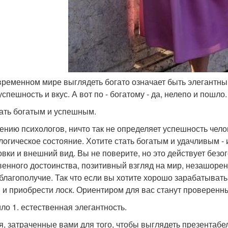
овременном мире выглядеть богато означает быть элегантн
спешность и вкус. А вот по - богатому - да, нелепо и пошло.
тать богатым и успешным.
ению психологов, ничто так не определяет успешность челове
логическое состояние. Хотите стать богатым и удачливым -
овки и внешний вид. Вы не поверите, но это действует безо
венного достоинства, позитивный взгляд на мир, незашоре
 благополучие. Так что если вы хотите хорошо зарабатыват
 и приобрести лоск. Ориентиром для вас станут проверенны
ло 1. естественная элегантность.
я, затраченные вами для того, чтобы выглядеть презентаб