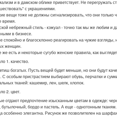
ализм и в дамском облике приветствует. Не перегружать ст
шествовать" с украшениями.
ие вещи тоже не должны сигнализировать, что они только чт
е время.
ской небрежный стиль - кэжуал - точно так мы же любим и 
ными в бизнесе.
е спокойно и благосклонно реагировать на чужие взгляды, 
ых женщин.
е же есть и некоторые сугубо женские правила, как выглядет
ло 1. качество.
етиш богатых. Пусть вещей будет меньше, но они будут кач
. С особым пристрастием выбирают обувь, перчатки и сумки
альных тканей: кашемир, лен, шелк, хлопок.
ло 2. цвет.
ые отдают предпочтение изысканным цветам в одежде: черны
, бутылочный, бордо и пастель. А еще - однотонным тканям
а особенно элегантна. Рисунок же позволителен на шарфах