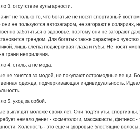
ло 3. отсутствие вульгарности.
начит не только то, что богатые не носят спортивный костю
то они не пользуются автозагаром, не загорают в соляриях
твенно заботиться о здоровье, поэтому они не загорают даж
становится трендом. Для богатых также характерно чувство
тикой, лишь слегка подчеркивая глаза и губы. Не носят ум
на грани неприличия.
о 4. стиль, а не мода.
ые не гонятся за модой, не покупают остромодные вещи. Бог
твенная одежда, подчеркивающая индивидуальность. Идеал
альность.
ло 5. уход за собой.
ые выглядят моложе своих лет. Они подтянуты, спортивны, у
требует немало денег - косметологи, массажисты, фитнесс -
шности. Холеность - это еще и здоровые блестящие волосы,