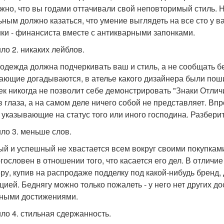
жно, что вы годами оттачивали свой неповторимый стиль. Н
ьным должно казаться, что умение выглядеть на все сто у в
ки - финансиста вместе с антикварными запонками.
ло 2. никаких лейблов.
одежда должна подчеркивать ваш и стиль, а не сообщать б
ающие догадываются, в ателье какого дизайнера были пош
ек никогда не позволит себе демонстрировать "Знаки Отличия
в глаза, а на самом деле ничего собой не представляет. Вп
, указывающие на статус того или иного господина. Разбер
ло 3. меньше слов.
ый и успешный не хвастается всем вокруг своими покупкам
гословен в отношении того, что касается его дел. В отличие
ру, купив на распродаже подделку под какой-нибудь бренд, 
цией. Беднягу можно только пожалеть - у него нет других 
ными достижениями.
ло 4. стильная сдержанность.