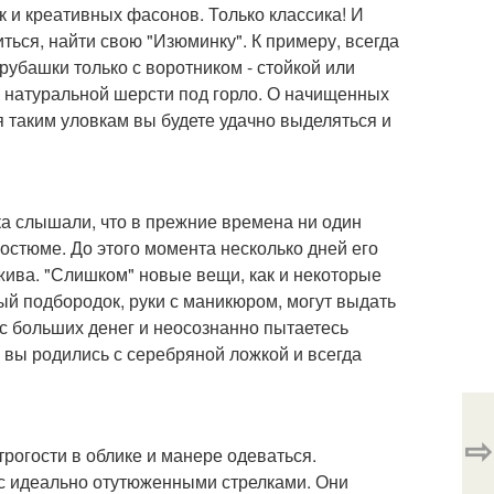
к и креативных фасонов. Только классика! И
иться, найти свою "Изюминку". К примеру, всегда
рубашки только с воротником - стойкой или
з натуральной шерсти под горло. О начищенных
я таким уловкам вы будете удачно выделяться и
ка слышали, что в прежние времена ни один
костюме. До этого момента несколько дней его
жива. "Слишком" новые вещи, как и некоторые
й подбородок, руки с маникюром, могут выдать
ус больших денег и неосознанно пытаетесь
о вы родились с серебряной ложкой и всегда
⇨
трогости в облике и манере одеваться.
 с идеально отутюженными стрелками. Они