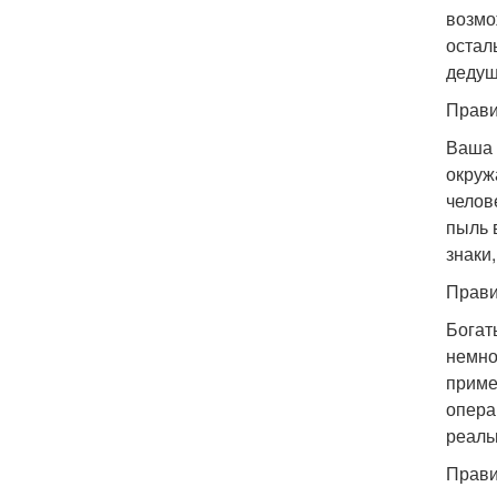
возмо
остал
дедуш
Прави
Ваша 
окруж
челов
пыль 
знаки
Прави
Богат
немно
приме
опера
реаль
Прави