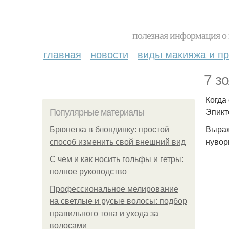
полезная информация о 
главная
новости
виды макияжа и пр
7 з
Когда
Эпикт
Популярные материалы
Выраж
Брюнетка в блондинку: простой
нувор
способ изменить свой внешний вид
С чем и как носить гольфы и гетры:
полное руководство
Профессиональное мелирование
на светлые и русые волосы: подбор
правильного тона и ухода за
волосами