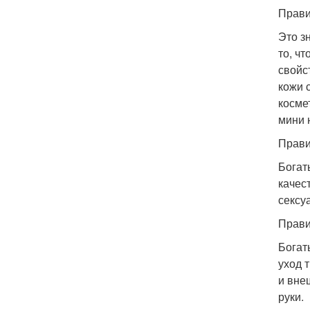
Прави
Это з
то, ч
свойс
кожи 
косме
мини 
Правил
Богат
качес
сексу
Прави
Богат
уход 
и вне
руки.