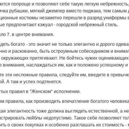
ются попроще и позволяют себе такую легкую небрежность, 
ичка рубашки, мягкий джемпер вместо пиджака, тем самым
ционные костюмы незаметно перешли в разряд униформы в
ые предпочитают кэжуал - городской небрежный стиль.
ло 7. в центре внимания.
еть богато - это значит не только элегантно и дорого одева
нно и раскованно, быть остроумным собеседником и вним
 окружающих притягивают. Не бойтесь чужих оценивающих в
е внимания, наслаждаться им, как и положено успешному и 
те эти несложные правила, следуйте им, введите в привычку
ой. А там и успех подтянется.
отых правил в "Женском" исполнении.
ом правила, как производить впечатление богатого человек
ая элегантность тоже должна выглядеть естественной, а н
стрировать лейблы недопустимо. Такое себе позволяют толь
ить о своих покупках и особенно разглашать их стоимость - 