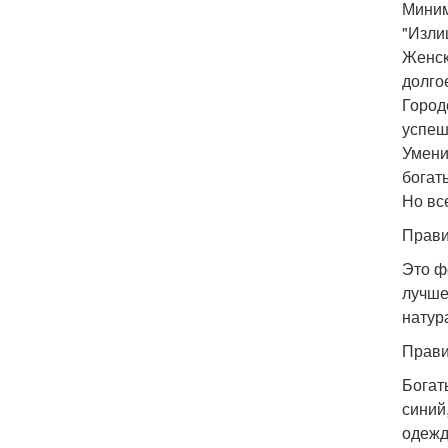
Миним
"Изли
Женск
долго
Город
успеш
Умени
богат
Но вс
Прави
Это ф
лучше
натур
Прави
Богат
синий
одежд