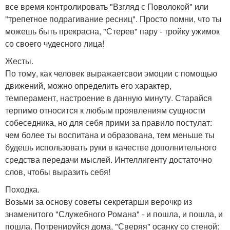
все время контролировать "Взгляд с Поволокой" или
"трепетное подрагивание ресниц". Просто помни, что ты
можешь быть прекрасна, "Стерев" пару - тройку ужимок
со своего чудесного лица!
Жесты.
По тому, как человек выражаетсвои эмоции с помощью
движений, можно определить его характер,
темперамент, настроение в данную минуту. Старайся
терпимо относится к любым проявлениям сущности
собеседника, но для себя прими за правило постулат:
чем более ты воспитана и образована, тем меньше ты
будешь использовать руки в качестве дополнительного
средства передачи мыслей. Интеллигенту достаточно
слов, чтобы выразить себя!
Походка.
Возьми за основу советы секретарши верочкр из
знаменитого "Служебного Романа" - и пошла, и пошла, и
пошла. Потренируйся дома, "Сверяя" осанку со стеной: