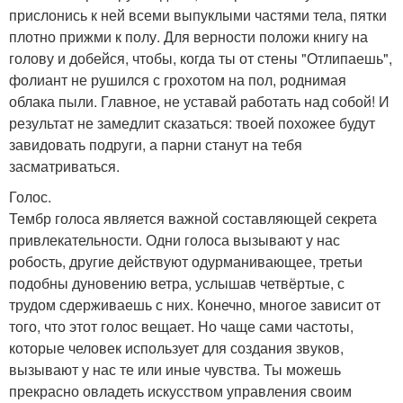
прислонись к ней всеми выпуклыми частями тела, пятки
плотно прижми к полу. Для верности положи книгу на
голову и добейся, чтобы, когда ты от стены "Отлипаешь",
фолиант не рушился с грохотом на пол, роднимая
облака пыли. Главное, не уставай работать над собой! И
результат не замедлит сказаться: твоей похожее будут
завидовать подруги, а парни станут на тебя
засматриваться.
Голос.
Тембр голоса является важной составляющей секрета
привлекательности. Одни голоса вызывают у нас
робость, другие действуют одурманивающее, третьи
подобны дуновению ветра, услышав четвёртые, с
трудом сдерживаешь с них. Конечно, многое зависит от
того, что этот голос вещает. Но чаще сами частоты,
которые человек использует для создания звуков,
вызывают у нас те или иные чувства. Ты можешь
прекрасно овладеть искусством управления своим