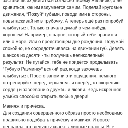
заставишь их двигаться согласно твоему желанию, а не
кривиться, как им вздумается самим. Поделай круговые
движения, "Пожуй" губами, поводи ими в стороны,
повытаскивай их в трубочку. А теперь ещё раз попробуй
улыбнуться. Только сначала думай о чем-нибудь
хорошем! Например, о парне, который тебе нравится
или о море. Или о предстоящем дне рождения. Подумай
спокойно, не сосредотачиваясь на движении губ. Девять
шансов из десяти - ты получишь великолепный
результат! Не пугайся, тебе не придётся проделывать
"Губную Разминку" всякий раз, когда захочешь
улыбнуться. Просто запомни эти ощущения, немного
потренируйся перед зеркалом - и вперёд, к покорению
сердец и завоеванию дружбы и любви. Ведь искренняя
улыбка способна открыть любые двери!
Макияж и причёска.
Для создания совершенного образа просто необходимо
правильно подобрать причёску и макияж. И вовсе
неправда, что девушку красят длинные волосы. Все