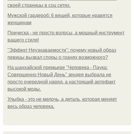
своей страницы в соц сетях.
Мужской гардероб: 6 вещей, которые нравятся
женщинам
Прическа - не просто волосы, а мощный инструмент
вашего стиля!
"Эффект Неузнаваемости": почему новый образ
певицы вызвал споры о гранях возможного?
На шанхайской премьере "Человека - Паука:
Совершенно Новый День" зендея выбрала не
просто очередной наряд, а настоящий артефакт
высокой моды.
Улыбка - это не мелочь, а деталь, которая меняет
весь образ человека.