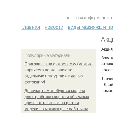
полезная информация о 
главная
новости
виды макияжа и пр
Акц
Акция 
Популярные материалы
Азиат
отлич
Приглашаю на фотосъёмку (макияж
волос
- прическа по желанию за
отдельную плату) так же делаю
1. оч
фотокнигу!
- Дво
помог
Девочки, нам требуются модели
для отработки скорости объемных
причесок таких как на фото и
модели на макияж (все работы на