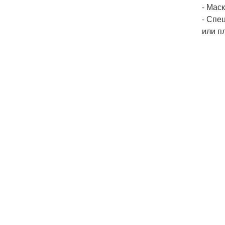
- Мас
- Спе
или п