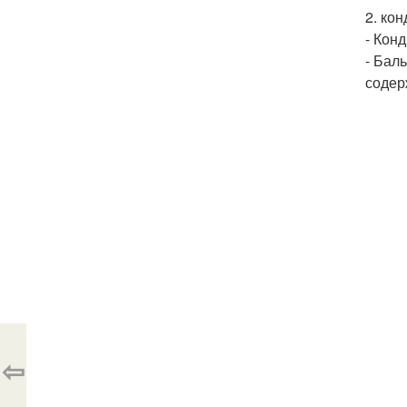
2. ко
- Кон
- Бал
содер
⇦