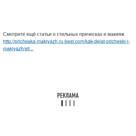
Смотрите ещё статьи о стильных прическах и макияж
http://pricheska-makiyazh.ru-best.com/kak-delat-pricheski-i-
makiyazh/sti...