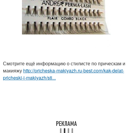
Смотрите ещё информацию о стилисте по прическам и
макияжу
http://pricheska-makiyazh.ru-best.com/kak-delat-
pricheski-i-makiyazh/sti...