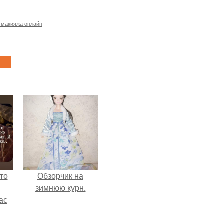
 макияжа онлайн
то
Обзорчик на
зимнюю курн.
ас