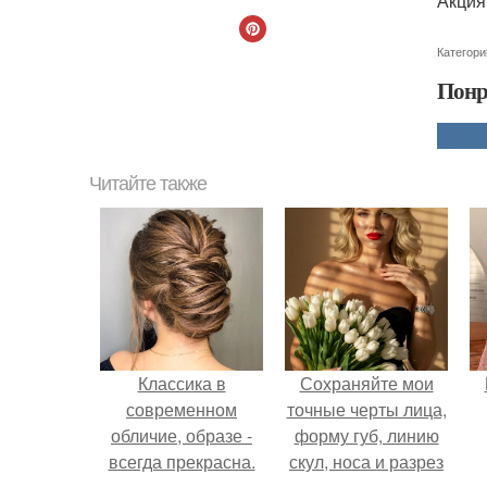
Акция
Категори
Понр
Читайте также
Классика в
Сохраняйте мои
современном
точные черты лица,
обличие, образе -
форму губ, линию
всегда прекрасна.
скул, носа и разрез