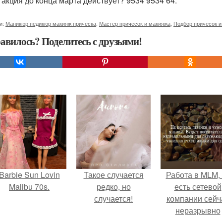
 акция до конца марта действует? 9534 9534 64.
и:
Маникюр педикюр макияж прическа
,
Мастер причесок и макияжа
,
Подбор причесок и
авилось? Поделитесь с друзьями!
Barbie Sun Lovin
Такое случается
Работа в MLM, 
Malibu 70s.
редко, но
есть сетевой
случается!
компании сейч
неразрывно