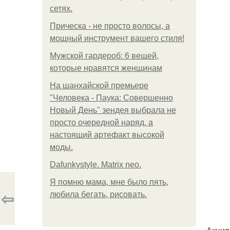
сетях.
Прическа - не просто волосы, а
мощный инструмент вашего стиля!
Мужской гардероб: 6 вещей,
которые нравятся женщинам
На шанхайской премьере
"Человека - Паука: Совершенно
Новый День" зендея выбрала не
просто очередной наряд, а
настоящий артефакт высокой
моды.
Dafunkystyle. Matrix neo.
Я помню мама, мне было пять,
⇦
любила бегать, рисовать.